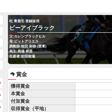
牝 青鹿毛 登録抹消
ビーアイブラック
父:カレンブラックヒル
母:ビットアリエス
調教師:牧田 和弥 (栗東)
馬主:馬場 祥晃
生産者:前田牧場
賞金
獲得賞金
本賞金
付加賞金
収得賞金（平地）