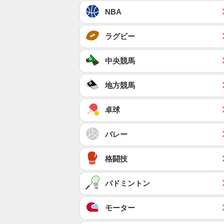
NBA
ラグビー
中央競馬
地方競馬
卓球
バレー
格闘技
バドミントン
モーター