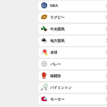
NBA
ラグビー
中央競馬
地方競馬
卓球
バレー
格闘技
バドミントン
モーター