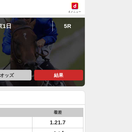
dメニュー
京1日
5R
オッズ
結果
着差
1.21.7