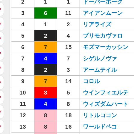
2
1
1
ドーバーホーク
3
6
11
アイアンムーン
4
1
2
リアライズ
5
2
4
プリモカヴァロ
6
7
15
モズマーカッシン
7
4
7
シゲルノヴァ
8
2
3
アームテイル
9
7
14
コロル
10
3
5
ウインフィエルテ
11
4
8
ウィズダムハート
12
8
18
リトルココン
13
8
16
ワールドペコ