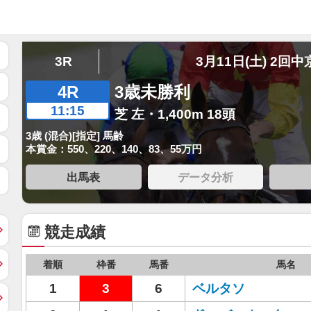
3R
3月11日(土) 2回中
4R
3歳未勝利
11:15
芝 左・1,400m 18頭
3歳 (混合)[指定] 馬齢
本賞金：550、220、140、83、55万円
出馬表
データ分析
競走成績
着順
枠番
馬番
馬名
1
3
6
ベルタソ