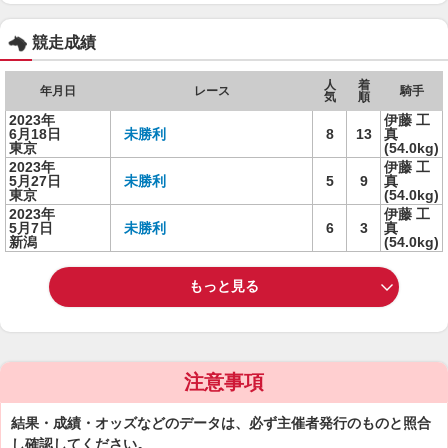
競走成績
人
着
年月日
レース
騎手
気
順
2023年
伊藤 工
6月18日
未勝利
8
13
真
東京
(54.0kg)
2023年
伊藤 工
5月27日
未勝利
5
9
真
東京
(54.0kg)
2023年
伊藤 工
5月7日
未勝利
6
3
真
新潟
(54.0kg)
もっと見る
注意事項
結果・成績・オッズなどのデータは、必ず主催者発行のものと照合
し確認してください。