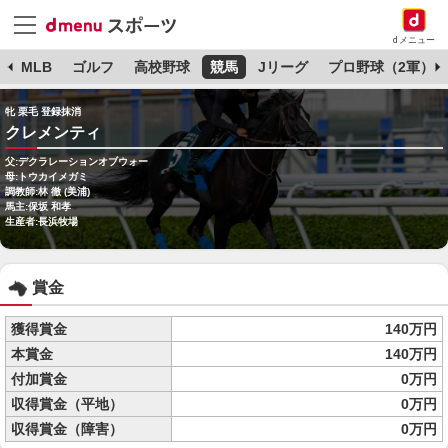
dメニュー
球
MLB
ゴルフ
高校野球
競馬
Jリーグ
プロ野球（2軍）
牝 栗毛 登録抹消
クレメンティ
父:デクラレーションオブウォー
母:トウカイメガミ
調教師:林 徹 (美浦)
馬主:保坂 和孝
生産者:長浜牧場
賞金
獲得賞金
140万円
本賞金
140万円
付加賞金
0万円
収得賞金（平地）
0万円
収得賞金（障害）
0万円