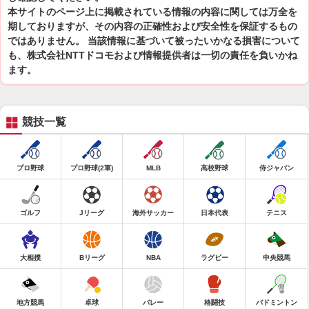
本サイトのページ上に掲載されている情報の内容に関しては万全を
期しておりますが、その内容の正確性および安全性を保証するもの
ではありません。 当該情報に基づいて被ったいかなる損害について
も、株式会社NTTドコモおよび情報提供者は一切の責任を負いかね
ます。
競技一覧
プロ野球
プロ野球(2軍)
MLB
高校野球
侍ジャパン
ゴルフ
Jリーグ
海外サッカー
日本代表
テニス
大相撲
Bリーグ
NBA
ラグビー
中央競馬
地方競馬
卓球
バレー
格闘技
バドミントン