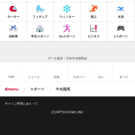
モーター
フィギュア
ウィンター
陸上
水泳
自転車
学生スポーツ
Doスポーツ
ビジネス
eスポーツ
データ提供：日本中央競馬会
TOP
ニュース
天気
スポーツ
占い
すべて
スポーツ
中央競馬
サイトご利用にあたって
(C) NTT DOCOMO, INC.