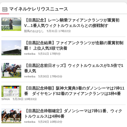
マイネルケレリウスニュース
【目黒記念】レーン騎乗ファイアンクランツが重賞初
V…1番人気ウィクトルウェルスらとの接戦制す
競馬のおはなし 5月31日 17時22分
【目黒記念結果】ファイアンクランツが念願の重賞初制
覇！ 上位人気3頭で決着
netkeiba 5月31日 17時5分
【目黒記念前日オッズ】ウィクトルウェルスが3.5倍で1
番人気
netkeiba 5月30日 17時43分
【目黒記念枠順】阪神大賞典3着のダノンシーマは7枠11
番 ダイヤモンドS2着のファイアンクランツは3枠4番
SPAIA 5月29日 10時33分
【目黒記念枠順確定】ダノンシーマは7枠11番、ウィク
トルウェルスは4枠6番
netkeiba 5月29日 10時10分