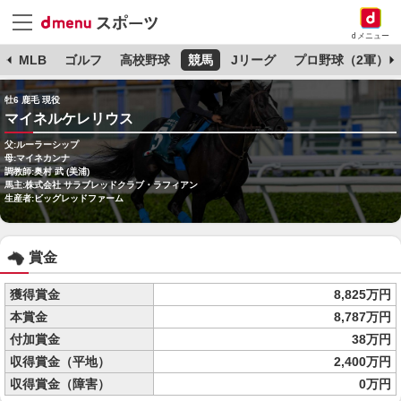
dメニュー
球
MLB
ゴルフ
高校野球
競馬
Jリーグ
プロ野球（2軍）
牡6 鹿毛 現役
マイネルケレリウス
父:ルーラーシップ
母:マイネカンナ
調教師:奥村 武 (美浦)
馬主:株式会社 サラブレッドクラブ・ラフィアン
生産者:ビッグレッドファーム
賞金
獲得賞金
8,825万円
本賞金
8,787万円
付加賞金
38万円
収得賞金（平地）
2,400万円
収得賞金（障害）
0万円