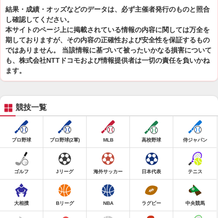
結果・成績・オッズなどのデータは、必ず主催者発行のものと照合
し確認してください。
本サイトのページ上に掲載されている情報の内容に関しては万全を
期しておりますが、その内容の正確性および安全性を保証するもの
ではありません。 当該情報に基づいて被ったいかなる損害について
も、株式会社NTTドコモおよび情報提供者は一切の責任を負いかね
ます。
競技一覧
プロ野球
プロ野球(2軍)
MLB
高校野球
侍ジャパン
ゴルフ
Jリーグ
海外サッカー
日本代表
テニス
大相撲
Bリーグ
NBA
ラグビー
中央競馬