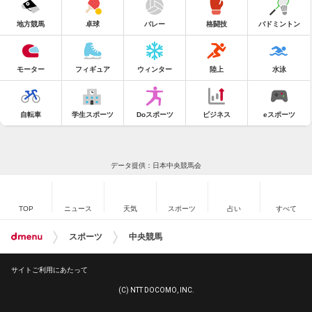
地方競馬
卓球
バレー
格闘技
バドミントン
モーター
フィギュア
ウィンター
陸上
水泳
自転車
学生スポーツ
Doスポーツ
ビジネス
eスポーツ
データ提供：日本中央競馬会
TOP
ニュース
天気
スポーツ
占い
すべて
スポーツ
中央競馬
サイトご利用にあたって
(C) NTT DOCOMO, INC.