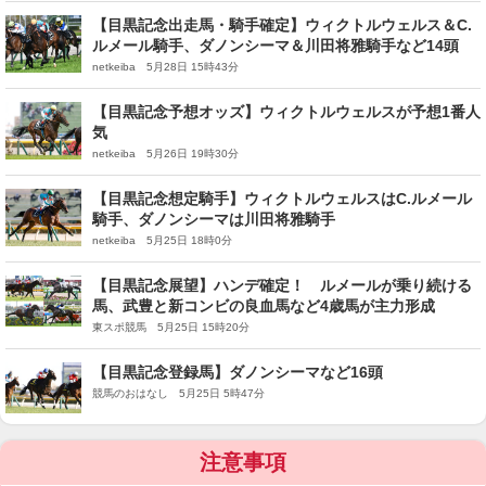
【目黒記念出走馬・騎手確定】ウィクトルウェルス＆C.
ルメール騎手、ダノンシーマ＆川田将雅騎手など14頭
netkeiba 5月28日 15時43分
【目黒記念予想オッズ】ウィクトルウェルスが予想1番人
気
netkeiba 5月26日 19時30分
【目黒記念想定騎手】ウィクトルウェルスはC.ルメール
騎手、ダノンシーマは川田将雅騎手
netkeiba 5月25日 18時0分
【目黒記念展望】ハンデ確定！ ルメールが乗り続ける
馬、武豊と新コンビの良血馬など4歳馬が主力形成
東スポ競馬 5月25日 15時20分
【目黒記念登録馬】ダノンシーマなど16頭
競馬のおはなし 5月25日 5時47分
注意事項