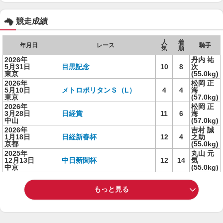
競走成績
人
着
年月日
レース
騎手
気
順
2026年
丹内 祐
5月31日
目黒記念
10
8
次
東京
(55.0kg)
2026年
松岡 正
5月10日
メトロポリタンＳ（L）
4
4
海
東京
(57.0kg)
2026年
松岡 正
3月28日
日経賞
11
6
海
中山
(57.0kg)
2026年
吉村 誠
1月18日
日経新春杯
12
4
之助
京都
(55.0kg)
2025年
丸山 元
12月13日
中日新聞杯
12
14
気
中京
(55.0kg)
もっと見る