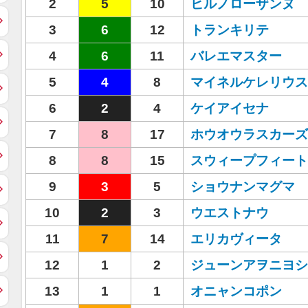
2
5
10
ヒルノローザンヌ
3
6
12
トランキリテ
4
6
11
バレエマスター
5
4
8
マイネルケレリウス
6
2
4
ケイアイセナ
7
8
17
ホウオウラスカーズ
8
8
15
スウィープフィート
9
3
5
ショウナンマグマ
10
2
3
ウエストナウ
11
7
14
エリカヴィータ
12
1
2
ジューンアヲニヨシ
13
1
1
オニャンコポン