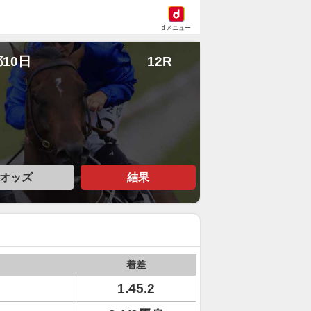
dメニュー
都10日
12R
オッズ
結果
着差
1.45.2