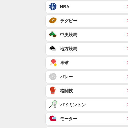
NBA
ラグビー
中央競馬
地方競馬
卓球
バレー
格闘技
バドミントン
モーター