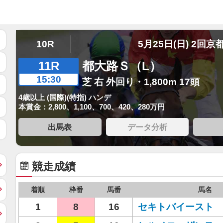
10R
5月25日(日) 2回京
11R
都大路Ｓ（L）
15:30
芝 右 外回り・1,800m 17頭
4歳以上 (国際)(特指) ハンデ
本賞金：2,800、1,100、700、420、280万円
出馬表
データ分析
競走成績
着順
枠番
馬番
馬名
1
8
16
セキトバイースト