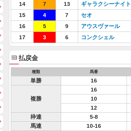
14
7
13
ギャラクシーナイト
15
4
7
セオ
16
5
9
アウスヴァール
17
3
6
コンクシェル
払戻金
種類
馬番
単勝
16
16
複勝
10
12
枠連
5-8
馬連
10-16