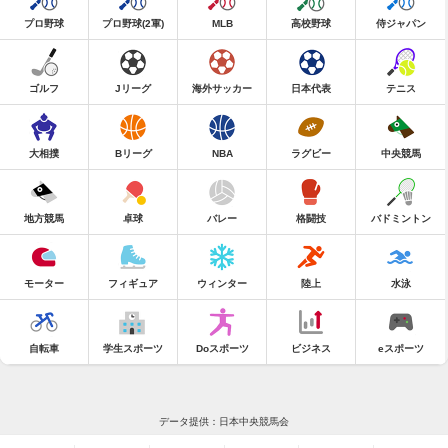
プロ野球
プロ野球(2軍)
MLB
高校野球
侍ジャパン
ゴルフ
Jリーグ
海外サッカー
日本代表
テニス
大相撲
Bリーグ
NBA
ラグビー
中央競馬
地方競馬
卓球
バレー
格闘技
バドミントン
モーター
フィギュア
ウィンター
陸上
水泳
自転車
学生スポーツ
Doスポーツ
ビジネス
eスポーツ
データ提供：日本中央競馬会