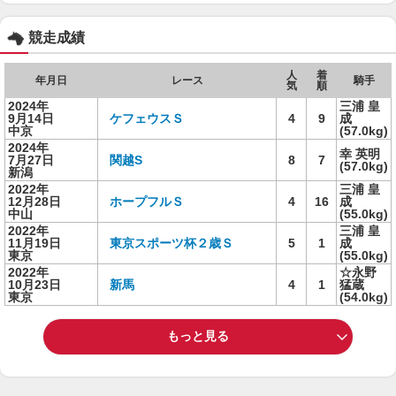
競走成績
人
着
年月日
レース
騎手
気
順
2024年
三浦 皇
9月14日
ケフェウスＳ
4
9
成
中京
(57.0kg)
2024年
幸 英明
7月27日
関越S
8
7
(57.0kg)
新潟
2022年
三浦 皇
12月28日
ホープフルＳ
4
16
成
中山
(55.0kg)
2022年
三浦 皇
11月19日
東京スポーツ杯２歳Ｓ
5
1
成
東京
(55.0kg)
2022年
☆永野
10月23日
新馬
4
1
猛蔵
東京
(54.0kg)
もっと見る