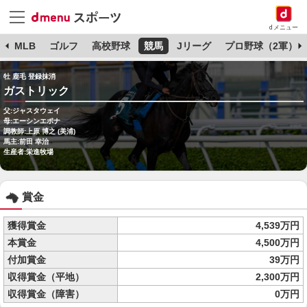
dメニュー
球
MLB
ゴルフ
高校野球
競馬
Jリーグ
プロ野球（2軍）
牡 鹿毛 登録抹消
ガストリック
父:ジャスタウェイ
母:エーシンエポナ
調教師:上原 博之 (美浦)
馬主:前田 幸治
生産者:栄進牧場
賞金
獲得賞金
4,539万円
本賞金
4,500万円
付加賞金
39万円
収得賞金（平地）
2,300万円
収得賞金（障害）
0万円