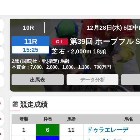
10R
12月28日(水) 5回
11R
第39回 ホープフル
15:25
芝 右・2,000m 18頭
2歳 (国際)牡・牝(指定) 馬齢
本賞金：7,000、2,800、1,800、1,100、700万円
出馬表
データ分析
競走成績
着順
枠番
馬番
馬名
1
6
11
ドゥラエレーデ