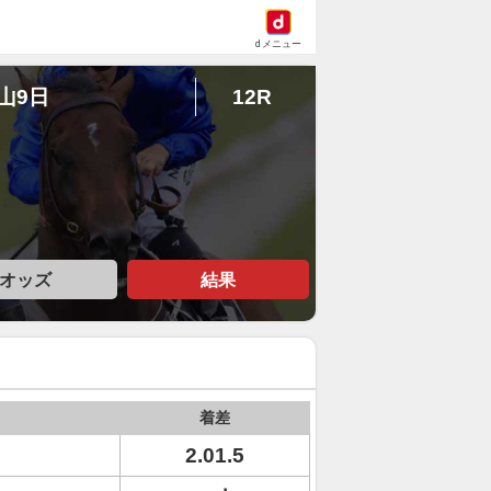
dメニュー
中山9日
12R
Ｓ
オッズ
結果
着差
2.01.5