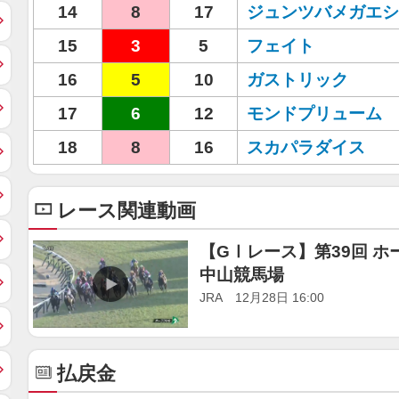
14
8
17
ジュンツバメガエシ
15
3
5
フェイト
16
5
10
ガストリック
17
6
12
モンドプリューム
18
8
16
スカパラダイス
レース関連動画
【GⅠレース】第39回 ホー
中山競馬場
JRA 12月28日 16:00
払戻金