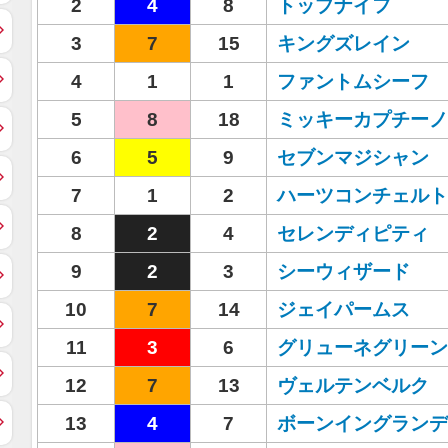
2
4
8
トップナイフ
3
7
15
キングズレイン
4
1
1
ファントムシーフ
5
8
18
ミッキーカプチーノ
6
5
9
セブンマジシャン
7
1
2
ハーツコンチェルト
8
2
4
セレンディピティ
9
2
3
シーウィザード
10
7
14
ジェイパームス
11
3
6
グリューネグリーン
12
7
13
ヴェルテンベルク
13
4
7
ボーンイングランデ