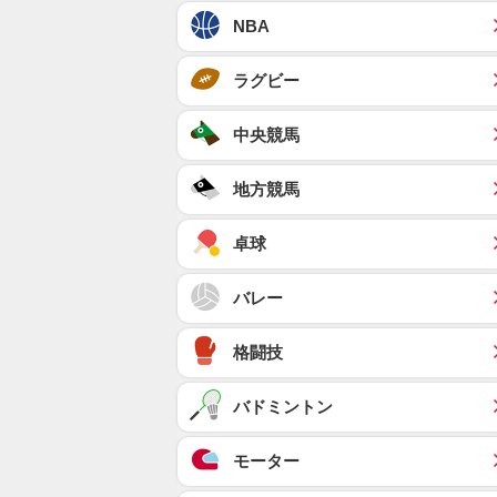
NBA
ラグビー
中央競馬
地方競馬
卓球
バレー
格闘技
バドミントン
モーター