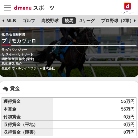
dメニュー
球
MLB
ゴルフ
高校野球
競馬
Jリーグ
プロ野球（2軍）
牝 栗毛 登録抹消
プリモカヴァロ
父:ダイワメジャー
母:スイートリトリート
調教師:飯田 祐史 (栗東)
馬主:猪又 晶介
生産者:ヴェルサイユファーム株式会社
賞金
獲得賞金
55万円
本賞金
55万円
付加賞金
0万円
収得賞金（平地）
0万円
収得賞金（障害）
0万円