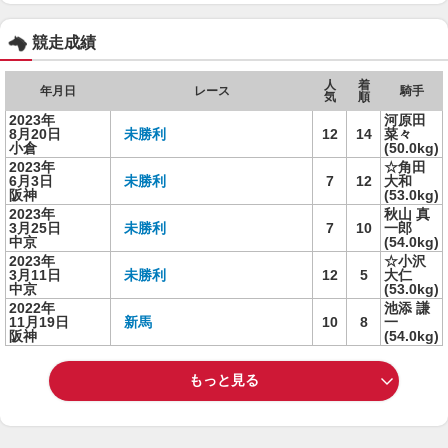
競走成績
人
着
年月日
レース
騎手
気
順
2023年
河原田
8月20日
未勝利
12
14
菜々
小倉
(50.0kg)
2023年
☆角田
6月3日
未勝利
7
12
大和
阪神
(53.0kg)
2023年
秋山 真
3月25日
未勝利
7
10
一郎
中京
(54.0kg)
2023年
☆小沢
3月11日
未勝利
12
5
大仁
中京
(53.0kg)
2022年
池添 謙
11月19日
新馬
10
8
一
阪神
(54.0kg)
もっと見る