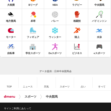
大相撲
Bリーグ
NBA
ラグビー
中央競馬
地方競馬
卓球
バレー
格闘技
バドミントン
モーター
フィギュア
ウィンター
陸上
水泳
自転車
学生スポーツ
Doスポーツ
ビジネス
eスポーツ
データ提供：日本中央競馬会
TOP
ニュース
天気
スポーツ
占い
すべて
スポーツ
中央競馬
サイトご利用にあたって