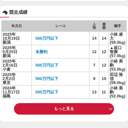
競走成績
人
着
年月日
レース
騎手
気
順
2025年
小林 凌
10月19日
500万円以下
14
14
大
新潟
(58.0kg)
2025年
▲坂口
5月25日
未勝利
12
12
智康
新潟
(57.0kg)
2025年
小林 美
2月16日
500万円以下
7
12
駒
小倉
(53.0kg)
2025年
田辺 裕
2月2日
500万円以下
9
10
信
東京
(58.0kg)
2024年
小林 美
11月17日
500万円以下
13
11
駒
福島
(52.0kg)
もっと見る