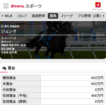
dメニュー
球
MLB
ゴルフ
高校野球
競馬
Jリーグ
プロ野球（2軍）
牡 栗毛 登録抹消
ジェンマ
父:キングリオ
母:チェス
調教師:尾形 和幸 (美浦)
馬主:諸岡 慶
生産者:北田 剛
賞金
獲得賞金
933万円
本賞金
933万円
付加賞金
0万円
収得賞金（平地）
400万円
収得賞金（障害）
0万円