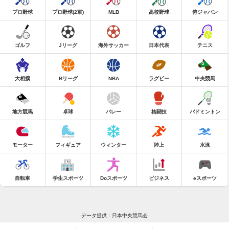
プロ野球
プロ野球(2軍)
MLB
高校野球
侍ジャパン
ゴルフ
Jリーグ
海外サッカー
日本代表
テニス
大相撲
Bリーグ
NBA
ラグビー
中央競馬
地方競馬
卓球
バレー
格闘技
バドミントン
モーター
フィギュア
ウィンター
陸上
水泳
自転車
学生スポーツ
Doスポーツ
ビジネス
eスポーツ
データ提供：日本中央競馬会