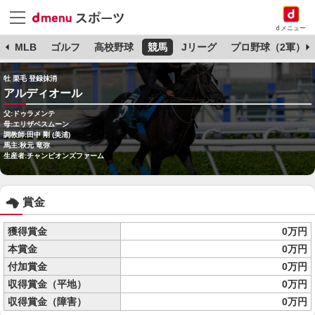
dメニュー
球
MLB
ゴルフ
高校野球
競馬
Jリーグ
プロ野球（2軍）
牡 栗毛 登録抹消
アルディオール
父:ドゥラメンテ
母:エリザベスムーン
調教師:田中 剛 (美浦)
馬主:秋元 竜弥
生産者:チャンピオンズファーム
賞金
獲得賞金
0万円
本賞金
0万円
付加賞金
0万円
収得賞金（平地）
0万円
収得賞金（障害）
0万円