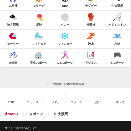
大相撲
Bリーグ
NBA
ラグビー
中央競馬
地方競馬
卓球
バレー
格闘技
バドミントン
モーター
フィギュア
ウィンター
陸上
水泳
自転車
学生スポーツ
Doスポーツ
ビジネス
eスポーツ
データ提供：日本中央競馬会
TOP
ニュース
天気
スポーツ
占い
すべて
スポーツ
中央競馬
サイトご利用にあたって