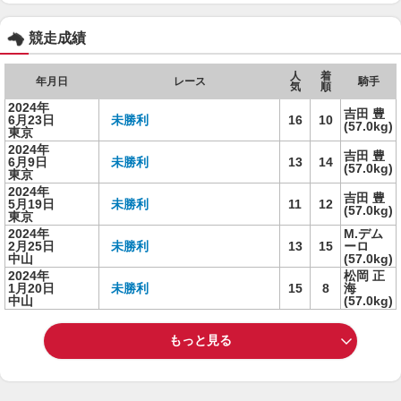
競走成績
人
着
年月日
レース
騎手
気
順
2024年
吉田 豊
6月23日
未勝利
16
10
(57.0kg)
東京
2024年
吉田 豊
6月9日
未勝利
13
14
(57.0kg)
東京
2024年
吉田 豊
5月19日
未勝利
11
12
(57.0kg)
東京
2024年
M.デム
2月25日
未勝利
13
15
ーロ
中山
(57.0kg)
2024年
松岡 正
1月20日
未勝利
15
8
海
中山
(57.0kg)
もっと見る