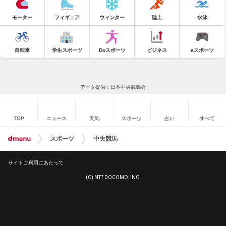
モーター
フィギュア
ウィンター
陸上
水泳
自転車
学生スポーツ
Doスポーツ
ビジネス
eスポーツ
データ提供：日本中央競馬会
TOP
ニュース
天気
スポーツ
占い
すべて
スポーツ
中央競馬
サイトご利用にあたって
(C) NTT DOCOMO, INC.