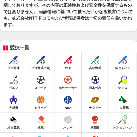
期しておりますが、その内容の正確性および安全性を保証するもの
ではありません。 当該情報に基づいて被ったいかなる損害について
も、株式会社NTTドコモおよび情報提供者は一切の責任を負いかね
ます。
競技一覧
プロ野球
プロ野球(2軍)
MLB
高校野球
侍ジャパン
ゴルフ
Jリーグ
海外サッカー
日本代表
テニス
大相撲
Bリーグ
NBA
ラグビー
中央競馬
地方競馬
卓球
バレー
格闘技
バドミントン