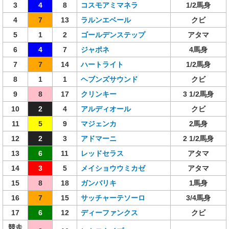
3
4
8
コスモアミマネラ
1/2馬身
4
7
13
ラルンエベール
クビ
5
1
2
ゴールデンステップ
アタマ
6
4
7
ジャポネ
4馬身
7
7
14
ハートライト
1/2馬身
8
1
1
ヘブンズサウンド
クビ
9
8
17
クリンキー
3 1/2馬身
10
2
4
アルディオール
クビ
11
5
9
マジェンカ
2馬身
12
2
3
アドマーニ
2 1/2馬身
13
6
11
レッドセラス
アタマ
14
3
5
メイショウウミカゼ
アタマ
15
8
18
ガンバリキ
1馬身
16
7
15
サッチャーテソーロ
3/4馬身
17
6
12
ディーファンクス
クビ
競走