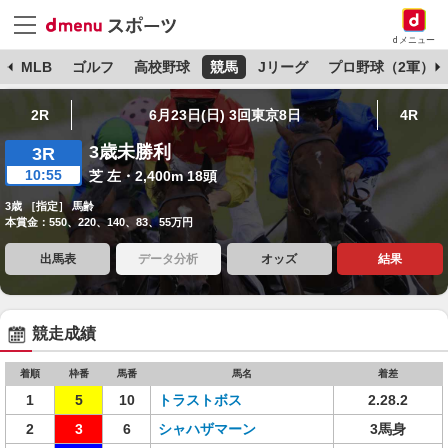
dメニュー
球
MLB
ゴルフ
高校野球
競馬
Jリーグ
プロ野球（2軍）
2R
6月23日(日) 3回東京8日
4R
3歳未勝利
3R
10:55
芝 左・2,400m 18頭
3歳 ［指定］ 馬齢
本賞金：550、220、140、83、55万円
出馬表
データ分析
オッズ
結果
競走成績
着順
枠番
馬番
馬名
着差
1
5
10
トラストボス
2.28.2
2
3
6
シャハザマーン
3馬身