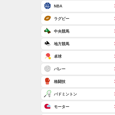
NBA
ラグビー
中央競馬
地方競馬
卓球
バレー
格闘技
バドミントン
モーター