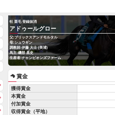
牡 栗毛 登録抹消
アドゥールグロー
父:ブリックスアンドモルタル
母:シュウギン
調教師:伊藤 大士 (美浦)
馬主:磯部 昌史
生産者:チャンピオンズファーム
賞金
獲得賞金
本賞金
付加賞金
収得賞金（平地）