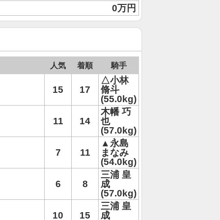
0万円
人気
着順
騎手
△小林
15
17
脩斗
(55.0kg)
木幡 巧
11
14
也
(57.0kg)
▲永島
7
11
まなみ
(54.0kg)
三浦 皇
6
8
成
(57.0kg)
三浦 皇
10
15
成