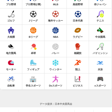
プロ野球
プロ野球(2軍)
MLB
高校野球
侍ジャパン
ゴルフ
Jリーグ
海外サッカー
日本代表
テニス
大相撲
Bリーグ
NBA
ラグビー
中央競馬
地方競馬
卓球
バレー
格闘技
バドミントン
モーター
フィギュア
ウィンター
陸上
水泳
自転車
学生スポーツ
Doスポーツ
ビジネス
eスポーツ
データ提供：日本中央競馬会