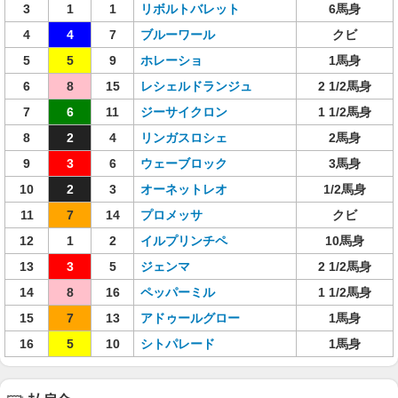
3
1
1
リボルトバレット
6馬身
4
4
7
ブルーワール
クビ
5
5
9
ホレーショ
1馬身
6
8
15
レシェルドランジュ
2 1/2馬身
7
6
11
ジーサイクロン
1 1/2馬身
8
2
4
リンガスロシェ
2馬身
9
3
6
ウェーブロック
3馬身
10
2
3
オーネットレオ
1/2馬身
11
7
14
プロメッサ
クビ
12
1
2
イルプリンチペ
10馬身
13
3
5
ジェンマ
2 1/2馬身
14
8
16
ペッパーミル
1 1/2馬身
15
7
13
アドゥールグロー
1馬身
16
5
10
シトパレード
1馬身