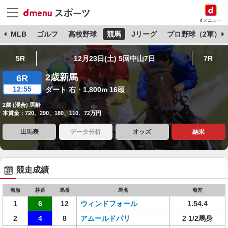
dメニュー
球
MLB
ゴルフ
高校野球
競馬
Jリーグ
プロ野球（2軍）
5R
12月23日(土) 5回中山7日
7R
2歳新馬
6R
12:55
ダート 右・1,800m 16頭
2歳 (混合) 馬齢
本賞金：720、290、180、110、72万円
出馬表
データ分析
オッズ
結果
競走成績
着順
枠番
馬番
馬名
着差
1
6
12
ウィンドフォール
1.54.4
2
4
8
アムールドパリ
2 1/2馬身