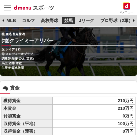
dメニュー
球
MLB
ゴルフ
高校野球
競馬
Jリーグ
プロ野球（2軍）
牝 鹿毛 登録抹消
(地)クライミーアリバー
父:レイデオロ
母:メロディーオブラブ
調教師:加藤 公太 (栗東)
馬主:酒井 孝敏
生産者:森永牧場
賞金
獲得賞金
210万円
本賞金
210万円
付加賞金
0万円
収得賞金（平地）
100万円
収得賞金（障害）
0万円