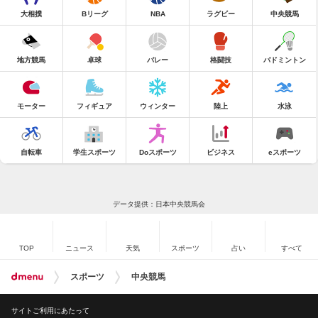
大相撲
Bリーグ
NBA
ラグビー
中央競馬
地方競馬
卓球
バレー
格闘技
バドミントン
モーター
フィギュア
ウィンター
陸上
水泳
自転車
学生スポーツ
Doスポーツ
ビジネス
eスポーツ
データ提供：日本中央競馬会
TOP
ニュース
天気
スポーツ
占い
すべて
スポーツ
中央競馬
サイトご利用にあたって