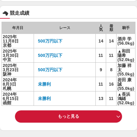
競走成績
人
着
年月日
レース
騎手
気
順
2025年
酒井 学
11月8日
500万円以下
14
14
(56.0kg)
京都
2025年
▲和田
3月30日
500万円以下
11
11
陽希
中京
(52.0kg)
2025年
加藤 祥
3月23日
500万円以下
9
8
太
阪神
(55.0kg)
2024年
岩田 康
8月3日
未勝利
11
16
誠
札幌
(55.0kg)
2024年
▲長浜
6月15日
未勝利
13
11
鴻緒
函館
(52.0kg)
もっと見る