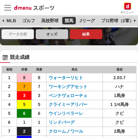
dメニュー
球
MLB
ゴルフ
高校野球
競馬
Jリーグ
プロ野球（2軍）
データ分析
オッズ
結果
競走成績
着順
枠番
馬番
馬名
着差
1
8
8
ウォーターリヒト
2.03.7
2
7
7
ワーキングアセット
ハナ
3
3
3
ペンナヴェローチェ
1馬身
4
5
5
クライミーアリバー
1 1/4馬身
5
6
6
ウインリベラーレ
クビ
6
1
1
リンドバーグ
クビ
7
2
2
クロームノワール
2馬身