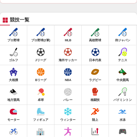
競技一覧
プロ野球
プロ野球(2軍)
MLB
高校野球
侍ジャパン
ゴルフ
Jリーグ
海外サッカー
日本代表
テニス
大相撲
Bリーグ
NBA
ラグビー
中央競馬
地方競馬
卓球
バレー
格闘技
バドミントン
モーター
フィギュア
ウィンター
陸上
水泳