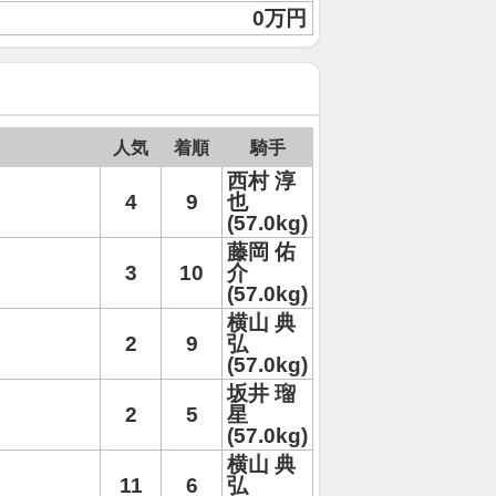
0万円
人気
着順
騎手
西村 淳
4
9
也
(57.0kg)
藤岡 佑
3
10
介
(57.0kg)
横山 典
2
9
弘
(57.0kg)
坂井 瑠
2
5
星
(57.0kg)
横山 典
11
6
弘