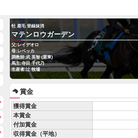
牡 鹿毛 登録抹消
マテンロウガーデン
父:レイデオロ
母:レベッカ
調教師:武 英智 (栗東)
馬主:寺田 千代乃
生産者:辻 牧場
賞金
獲得賞金
本賞金
付加賞金
収得賞金（平地）