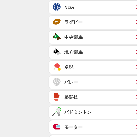
NBA
ラグビー
中央競馬
地方競馬
卓球
バレー
格闘技
バドミントン
モーター