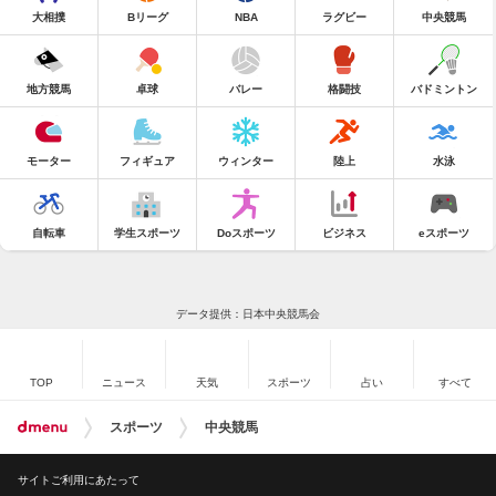
大相撲
Bリーグ
NBA
ラグビー
中央競馬
地方競馬
卓球
バレー
格闘技
バドミントン
モーター
フィギュア
ウィンター
陸上
水泳
自転車
学生スポーツ
Doスポーツ
ビジネス
eスポーツ
データ提供：日本中央競馬会
TOP
ニュース
天気
スポーツ
占い
すべて
スポーツ
中央競馬
サイトご利用にあたって