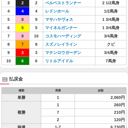
3
2
2
ベルベストランナー
2 1/2馬身
4
4
4
レドンホール
1/2馬身
5
8
9
マサハヤヴォス
1 3/4馬身
6
5
5
マイネルガンナー
1 3/4馬身
7
8
10
コスモハーディング
3/4馬身
8
7
8
スズノレイライン
クビ
9
3
3
マテンロウガーデン
3/4馬身
10
6
6
リトルアイドル
7馬身
払戻金
種類
馬番
金額
単勝
1
2,060円
1
260円
複勝
7
210円
2
120円
枠連
1-7
6,730円