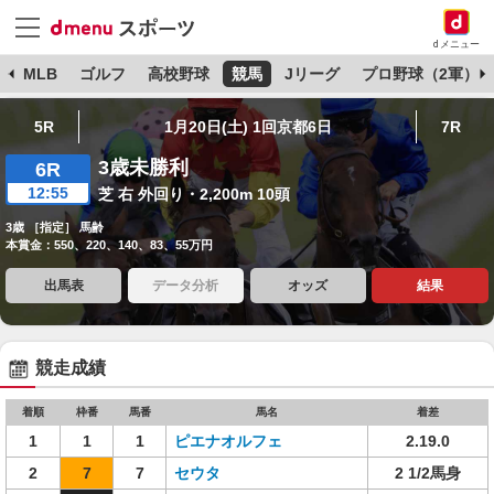
dメニュー
球
MLB
ゴルフ
高校野球
競馬
Jリーグ
プロ野球（2軍）
5R
1月20日(土) 1回京都6日
7R
3歳未勝利
6R
12:55
芝 右 外回り・2,200m 10頭
3歳 ［指定］ 馬齢
本賞金：550、220、140、83、55万円
出馬表
データ分析
オッズ
結果
競走成績
着順
枠番
馬番
馬名
着差
1
1
1
ピエナオルフェ
2.19.0
2
7
7
セウタ
2 1/2馬身