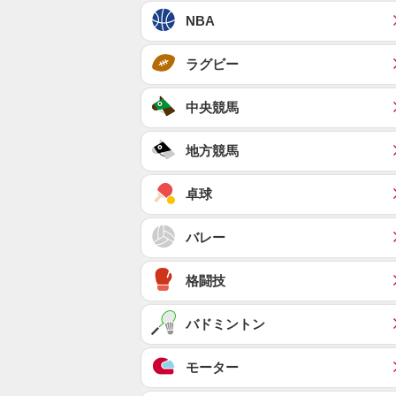
NBA
ラグビー
中央競馬
地方競馬
卓球
バレー
格闘技
バドミントン
モーター