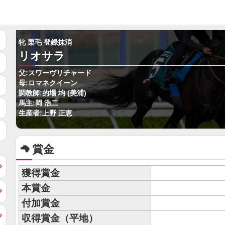
牝 栗毛 登録抹消
リオサラ
父:スワーヴリチャード
母:ロマネクイーン
調教師:的場 均 (美浦)
馬主:岡 浩二
生産者:上野 正恵
賞金
獲得賞金
本賞金
付加賞金
収得賞金（平地）