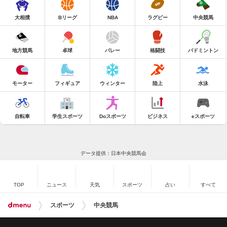
大相撲
Bリーグ
NBA
ラグビー
中央競馬
地方競馬
卓球
バレー
格闘技
バドミントン
モーター
フィギュア
ウィンター
陸上
水泳
自転車
学生スポーツ
Doスポーツ
ビジネス
eスポーツ
データ提供：日本中央競馬会
TOP
ニュース
天気
スポーツ
占い
すべて
スポーツ
中央競馬