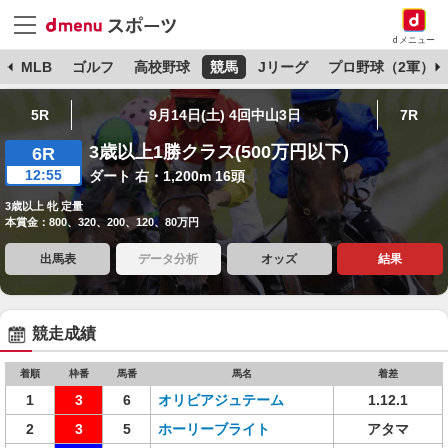
dメニュー
球
MLB
ゴルフ
高校野球
競馬
Jリーグ
プロ野球（2軍）
5R
9月14日(土) 4回中山3日
7R
3歳以上1勝クラス(500万円以下)
6R
12:55
ダート 右・1,200m 16頭
3歳以上 牝 定量
本賞金：800、320、200、120、80万円
出馬表
データ分析
オッズ
結果
競走成績
着順
枠番
馬番
馬名
着差
1
3
6
オリビアジュテーム
1.12.1
2
3
5
ホーリーブライト
アタマ