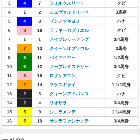
3
4
7
フォルクスリート
クビ
4
1
2
シュヴァルツリーベ
3馬身
5
4
8
ゼンノツキヨミ
ハナ
6
8
16
ラッキーガブリエル
クビ
7
1
1
メイプルリーフラグ
3/4馬身
8
7
13
クイーンオブソウル
3馬身
9
6
11
パイアイヤー
1/2馬身
10
6
12
ノーブルミステリー
3/4馬身
11
8
15
ロザシアニン
クビ
12
7
14
マケズギライ
1 1/2馬身
13
2
3
クィーンアドバンス
ハナ
14
2
4
リオサラ
3/4馬身
15
5
9
シエラメンテ
1 1/4馬身
16
5
10
サクラファシナンテ
3/4馬身