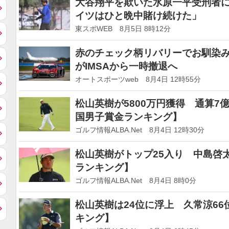
大谷翔平を欺いた水原一平受刑者
イツはひと晩中賭け続けた」
東スポWEB 8月5日 8時12分
赤のチェック柄リバリーでお馴染
がIMSAから一時撤退へ
オートスポーツweb 8月4日 12時55分
松山英樹が5800万円獲得 通算7
国男子賞金ランキング】
ゴルフ情報ALBA.Net 8月4日 12時30分
松山英樹がトップ25入り 中島啓太は
ランキング】
ゴルフ情報ALBA.Net 8月4日 8時0分
松山英樹は24位に浮上 久常涼66
キング】