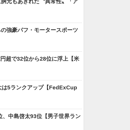
に胴元もあきれた〝異常性〟「ア
みの強豪パフ・モータースポーツ
億円超で32位から28位に浮上【米
5ランクアップ【FedExCup
位、中島啓太93位【男子世界ラン