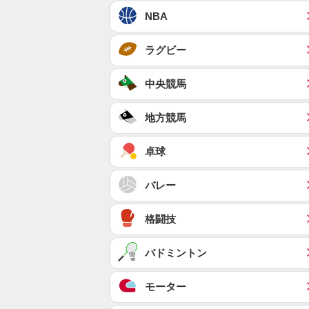
NBA
ラグビー
中央競馬
地方競馬
卓球
バレー
格闘技
バドミントン
モーター