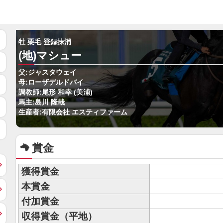
牡 栗毛 登録抹消
(地)マシュー
父:ジャスタウェイ
母:ローザデルドバイ
調教師:尾形 和幸 (美浦)
馬主:島川 隆哉
生産者:有限会社 エスティファーム
賞金
獲得賞金
本賞金
付加賞金
収得賞金（平地）