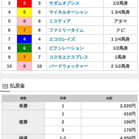
3
3
3
サダムオプシス
1/2馬身
4
5
5
マイネルオーシャン
1 3/4馬身
5
8
9
ミスティア
アタマ
6
7
8
ファミリータイム
クビ
7
4
4
エコロレイズ
1 1/4馬身
8
6
6
ピクシレーション
1/2馬身
9
7
7
コスモエクスプレス
1馬身
10
8
10
バードウォッチャー
2 1/2馬身
払戻金
種類
馬番
金額
単勝
1
2,020円
1
410円
複勝
2
190円
3
170円
枠連
1-2
4,950円