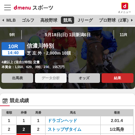
dメニュー
球
MLB
ゴルフ
高校野球
競馬
Jリーグ
プロ野球（2軍）
9R
5月18日(日) 1回新潟6日
11R
信濃川特別
10R
14:40
芝 左 外・2,000m 10頭
4歳以上 (混合)(特指) 定量
本賞金：1,550、620、390、230、155万円
出馬表
データ分析
オッズ
結果
競走成績
着順
枠番
馬番
馬名
着差
1
1
1
ドラゴンヘッド
2.01.4
2
2
2
ストップザタイム
1/2馬身