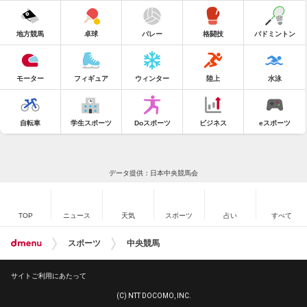
地方競馬
卓球
バレー
格闘技
バドミントン
モーター
フィギュア
ウィンター
陸上
水泳
自転車
学生スポーツ
Doスポーツ
ビジネス
eスポーツ
データ提供：日本中央競馬会
TOP
ニュース
天気
スポーツ
占い
すべて
スポーツ
中央競馬
サイトご利用にあたって
(C) NTT DOCOMO, INC.