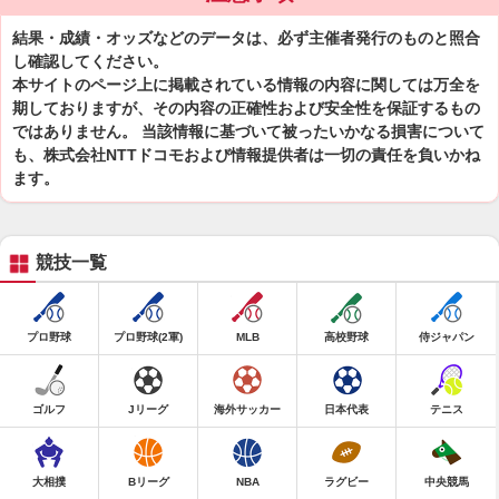
結果・成績・オッズなどのデータは、必ず主催者発行のものと照合
し確認してください。
本サイトのページ上に掲載されている情報の内容に関しては万全を
期しておりますが、その内容の正確性および安全性を保証するもの
ではありません。 当該情報に基づいて被ったいかなる損害について
も、株式会社NTTドコモおよび情報提供者は一切の責任を負いかね
ます。
競技一覧
プロ野球
プロ野球(2軍)
MLB
高校野球
侍ジャパン
ゴルフ
Jリーグ
海外サッカー
日本代表
テニス
大相撲
Bリーグ
NBA
ラグビー
中央競馬