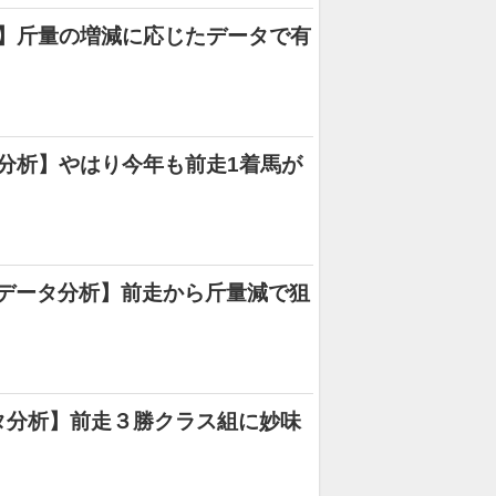
析】斤量の増減に応じたデータで有
分析】やはり今年も前走1着馬が
 過去データ分析】前走から斤量減で狙
ータ分析】前走３勝クラス組に妙味