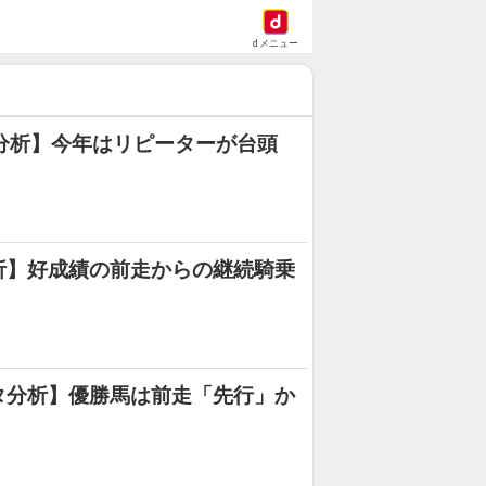
dメニュー
分析】今年はリピーターが台頭
分析】好成績の前走からの継続騎乗
ータ分析】優勝馬は前走「先行」か