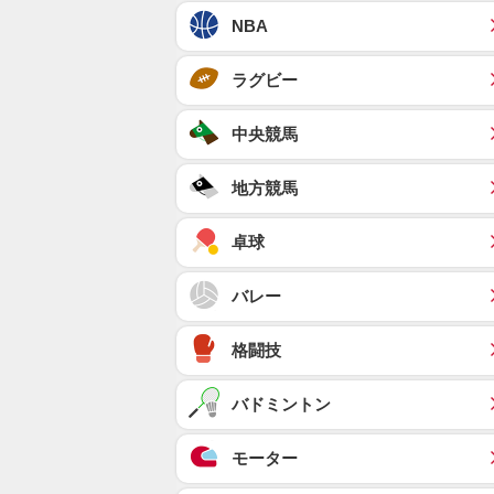
NBA
ラグビー
中央競馬
地方競馬
卓球
バレー
格闘技
バドミントン
モーター