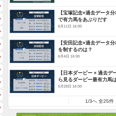
【宝塚記念×過去データ分
で有力馬をあぶりだす
6月11日 16:00
【安田記念×過去データ分
を制するのは？
6月4日 16:00
【日本ダービー × 過去
ら見るダービー最有力馬
5月28日 16:00
1/3へ 全25件