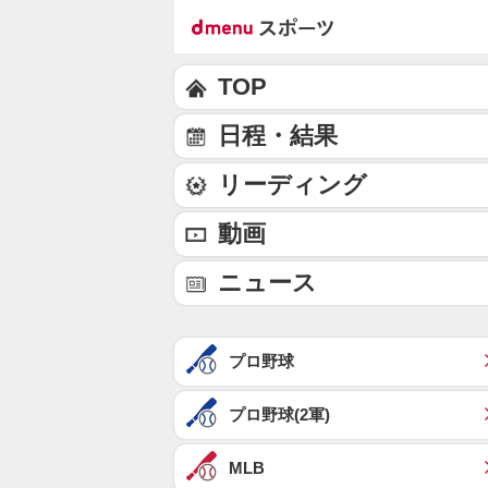
TOP
日程・結果
リーディング
動画
ニュース
プロ野球
プロ野球(2軍)
MLB