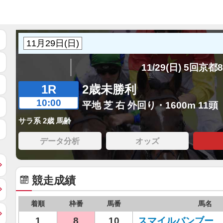
11/29(日) 5回京都
1R
2歳未勝利
10:00
平地 芝 右 外回り・1600m 11頭
サラ系 2歳 馬齢
データ分析
オッズ
競走成績
着順
枠番
馬番
馬名
1
8
10
スマイルバンブー