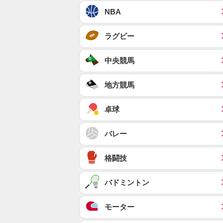
NBA
ラグビー
中央競馬
地方競馬
卓球
バレー
格闘技
バドミントン
モーター