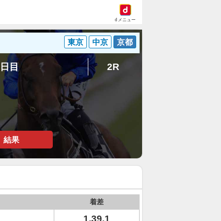
dメニュー
東京
中京
京都
8日目
2R
結果
着差
1.39.1