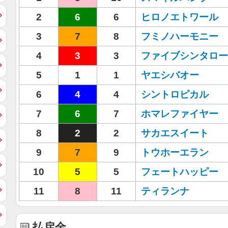
2
6
6
ヒロノエトワール
3
7
8
フミノハーモニー
4
3
3
ファイブシンタロー
5
1
1
ヤエシバオー
6
4
4
シントロピカル
7
6
7
ホマレファイヤー
8
2
2
サカエスイート
9
7
9
トウホーエラン
10
5
5
フェートハッピー
11
8
11
ティランナ
払戻金