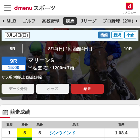
dメニュー
球
MLB
ゴルフ
高校野球
競馬
Jリーグ
プロ野球（2軍）
函館
新潟
小倉
8R
8/14(日) 1回函館4日目
10R
マリーンS
9R
15:00
平地 芝 右・1200m 7頭
サラ系 3歳以上 (混合)別定
データ分析
オッズ
結果
競走成績
着順
枠番
馬番
馬名
着差
1
5
5
シンウインド
1.08.4