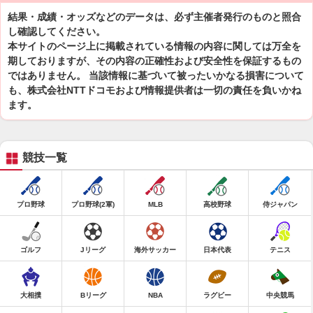
結果・成績・オッズなどのデータは、必ず主催者発行のものと照合
し確認してください。
本サイトのページ上に掲載されている情報の内容に関しては万全を
期しておりますが、その内容の正確性および安全性を保証するもの
ではありません。 当該情報に基づいて被ったいかなる損害について
も、株式会社NTTドコモおよび情報提供者は一切の責任を負いかね
ます。
競技一覧
プロ野球
プロ野球(2軍)
MLB
高校野球
侍ジャパン
ゴルフ
Jリーグ
海外サッカー
日本代表
テニス
大相撲
Bリーグ
NBA
ラグビー
中央競馬