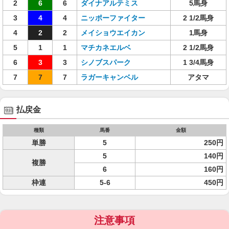
2
6
6
ダイナアルテミス
5馬身
3
4
4
ニッポーファイター
2 1/2馬身
4
2
2
メイショウエイカン
1馬身
5
1
1
マチカネエルベ
2 1/2馬身
6
3
3
シノブスパーク
1 3/4馬身
7
7
7
ラガーキャンベル
アタマ
払戻金
種類
馬番
金額
単勝
5
250円
5
140円
複勝
6
160円
枠連
5-6
450円
注意事項