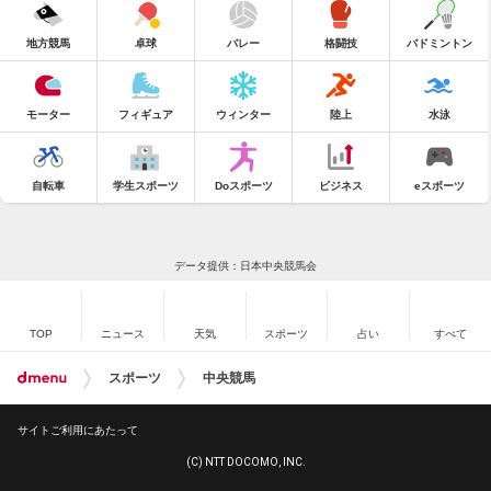
地方競馬
卓球
バレー
格闘技
バドミントン
モーター
フィギュア
ウィンター
陸上
水泳
自転車
学生スポーツ
Doスポーツ
ビジネス
eスポーツ
データ提供：日本中央競馬会
TOP
ニュース
天気
スポーツ
占い
すべて
スポーツ
中央競馬
サイトご利用にあたって
(C) NTT DOCOMO, INC.