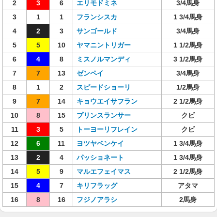
2
3
6
エリモドミネ
3/4馬身
3
1
1
フランシスカ
1 3/4馬身
4
2
3
サンゴールド
3/4馬身
5
5
10
ヤマニントリガー
1 1/2馬身
6
4
8
ミスノルマンディ
3 1/2馬身
7
7
13
ゼンペイ
3/4馬身
8
1
2
スピードショーリ
1/2馬身
9
7
14
キョウエイサフラン
2 1/2馬身
10
8
15
プリンスランサー
クビ
11
3
5
トーヨーリフレイン
クビ
12
6
11
ヨツヤベンケイ
1 3/4馬身
13
2
4
パッショネート
1 3/4馬身
14
5
9
マルエフェイマス
2 1/2馬身
15
4
7
キリフラッグ
アタマ
16
8
16
フジノアラシ
2馬身