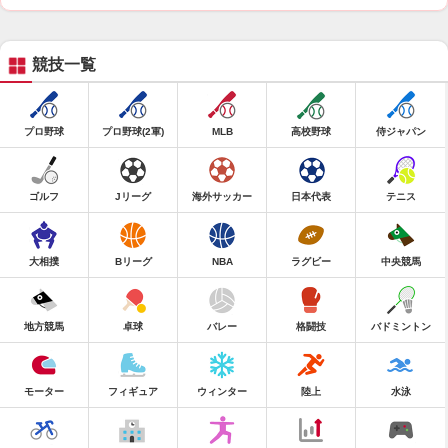
競技一覧
プロ野球
プロ野球(2軍)
MLB
高校野球
侍ジャパン
ゴルフ
Jリーグ
海外サッカー
日本代表
テニス
大相撲
Bリーグ
NBA
ラグビー
中央競馬
地方競馬
卓球
バレー
格闘技
バドミントン
モーター
フィギュア
ウィンター
陸上
水泳