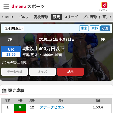
dメニュー
球
MLB
ゴルフ
高校野球
競馬
Jリーグ
プロ野球（2軍）
東京
京都
小倉
7R
2/18(土) 1回小倉7日目
9R
4歳以上400万円以下
8R
13:55
平地 芝 右・1800m 16頭
サラ系 4歳以上 別定
データ分析
オッズ
結果
競走成績
着順
枠番
馬番
馬名
着差
1
6
12
スナークヒエン
1.53.4