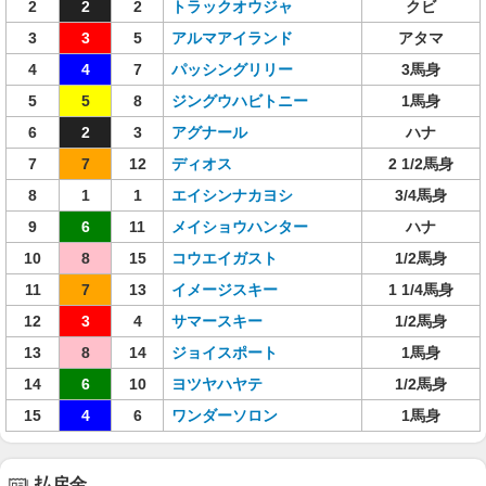
2
2
2
トラックオウジャ
クビ
3
3
5
アルマアイランド
アタマ
4
4
7
パッシングリリー
3馬身
5
5
8
ジングウハビトニー
1馬身
6
2
3
アグナール
ハナ
7
7
12
ディオス
2 1/2馬身
8
1
1
エイシンナカヨシ
3/4馬身
9
6
11
メイショウハンター
ハナ
10
8
15
コウエイガスト
1/2馬身
11
7
13
イメージスキー
1 1/4馬身
12
3
4
サマースキー
1/2馬身
13
8
14
ジョイスポート
1馬身
14
6
10
ヨツヤハヤテ
1/2馬身
15
4
6
ワンダーソロン
1馬身
払戻金