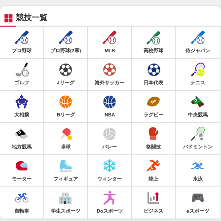
競技一覧
プロ野球
プロ野球(2軍)
MLB
高校野球
侍ジャパン
ゴルフ
Jリーグ
海外サッカー
日本代表
テニス
大相撲
Bリーグ
NBA
ラグビー
中央競馬
地方競馬
卓球
バレー
格闘技
バドミントン
モーター
フィギュア
ウィンター
陸上
水泳
自転車
学生スポーツ
Doスポーツ
ビジネス
eスポーツ