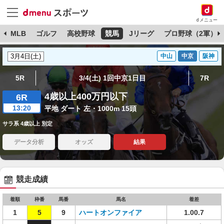
dメニュー
球
MLB
ゴルフ
高校野球
競馬
Jリーグ
プロ野球（2軍）
中山
中京
阪神
5R
3/4(土) 1回中京1日目
7R
4歳以上400万円以下
6R
13:20
平地 ダート 左・1000m 15頭
サラ系 4歳以上 別定
データ分析
オッズ
結果
競走成績
着順
枠番
馬番
馬名
着差
1
5
9
ハートオンファイア
1.00.7