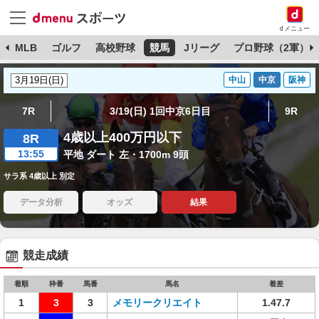
dメニュー
球
MLB
ゴルフ
高校野球
競馬
Jリーグ
プロ野球（2軍）
中山
中京
阪神
7R
3/19(日) 1回中京6日目
9R
4歳以上400万円以下
8R
13:55
平地 ダート 左・1700m 9頭
サラ系 4歳以上 別定
データ分析
オッズ
結果
競走成績
着順
枠番
馬番
馬名
着差
1
3
3
メモリークリエイト
1.47.7