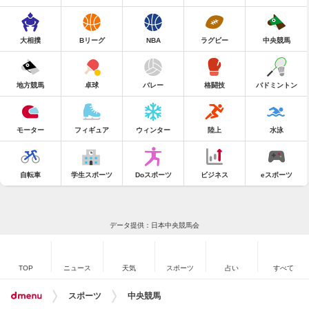
大相撲
Bリーグ
NBA
ラグビー
中央競馬
地方競馬
卓球
バレー
格闘技
バドミントン
モーター
フィギュア
ウィンター
陸上
水泳
自転車
学生スポーツ
Doスポーツ
ビジネス
eスポーツ
データ提供：日本中央競馬会
TOP
ニュース
天気
スポーツ
占い
すべて
スポーツ
中央競馬