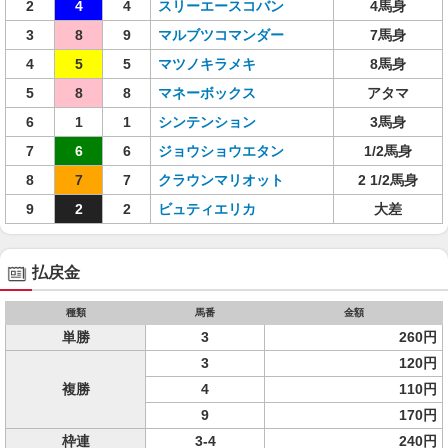
2
4
4
スリーエースコバン
4馬身
3
8
9
マルブツコマンダー
7馬身
4
5
5
マツノキラメキ
8馬身
5
8
8
マネーボックス
アタマ
6
1
1
シンテンション
3馬身
7
6
6
ジョウショウエタン
1/2馬身
8
7
7
クラウンマリオット
2 1/2馬身
9
2
2
ビュティエリカ
大差
払戻金
種類
馬番
金額
単勝
3
260円
3
120円
複勝
4
110円
9
170円
枠連
3-4
240円