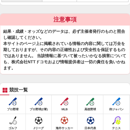
注意事項
結果・成績・オッズなどのデータは、必ず主催者発行のものと照合
し確認してください。
本サイトのページ上に掲載されている情報の内容に関しては万全を
期しておりますが、その内容の正確性および安全性を保証するもの
ではありません。 当該情報に基づいて被ったいかなる損害について
も、株式会社NTTドコモおよび情報提供者は一切の責任を負いかね
ます。
競技一覧
プロ野球
プロ野球(2軍)
MLB
高校野球
侍ジャパン
ゴルフ
Jリーグ
海外サッカー
日本代表
テニス