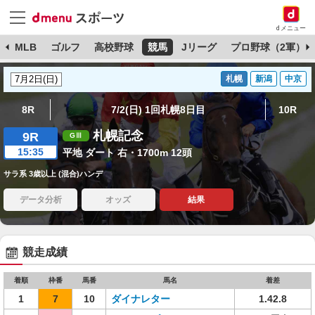
dメニュー
球
MLB
ゴルフ
高校野球
競馬
Jリーグ
プロ野球（2軍）
札幌
新潟
中京
8R
7/2(日) 1回札幌8日目
10R
札幌記念
9R
15:35
平地 ダート 右・1700m 12頭
サラ系 3歳以上 (混合)ハンデ
データ分析
オッズ
結果
競走成績
着順
枠番
馬番
馬名
着差
1
7
10
ダイナレター
1.42.8