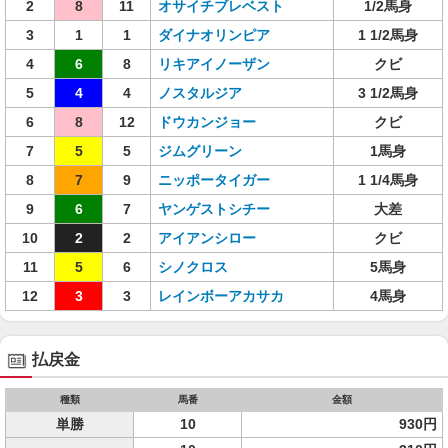
2
8
11
オサイチブレベスト
1/2馬身
3
1
1
ダイナオリンピア
1 1/2馬身
4
6
8
リキアイノーザン
クビ
5
4
4
ノスタルジア
3 1/2馬身
6
8
12
ドウカンジョー
クビ
7
5
5
ジムグリーン
1馬身
8
7
9
ニッポータイガー
1 1/4馬身
9
6
7
ヤンゲストシチー
大差
10
2
2
アイアンシロー
クビ
11
5
6
シノクロス
5馬身
12
3
3
レインボーアカサカ
4馬身
払戻金
種類
馬番
金額
単勝
10
930円