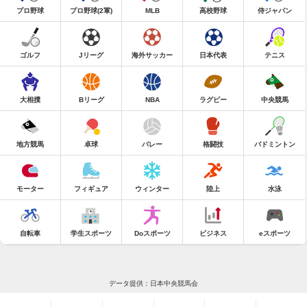
プロ野球
プロ野球(2軍)
MLB
高校野球
侍ジャパン
ゴルフ
Jリーグ
海外サッカー
日本代表
テニス
大相撲
Bリーグ
NBA
ラグビー
中央競馬
地方競馬
卓球
バレー
格闘技
バドミントン
モーター
フィギュア
ウィンター
陸上
水泳
自転車
学生スポーツ
Doスポーツ
ビジネス
eスポーツ
データ提供：日本中央競馬会