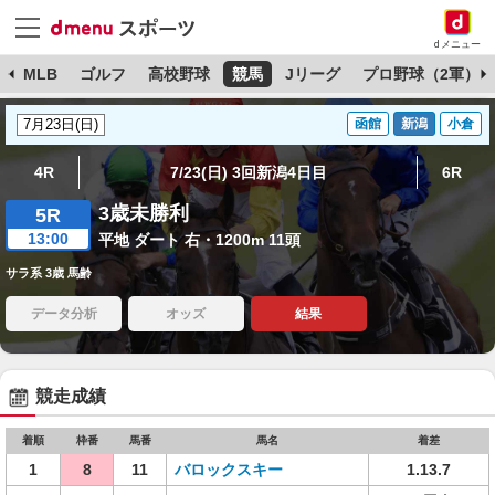
dメニュー
球
MLB
ゴルフ
高校野球
競馬
Jリーグ
プロ野球（2軍）
函館
新潟
小倉
4R
7/23(日) 3回新潟4日目
6R
3歳未勝利
5R
13:00
平地 ダート 右・1200m 11頭
サラ系 3歳 馬齢
データ分析
オッズ
結果
競走成績
着順
枠番
馬番
馬名
着差
1
8
11
バロックスキー
1.13.7