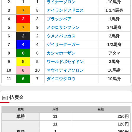
2
1
1
ライナーソロン
10馬身
3
7
8
アイランドアドニス
1 1/4馬身
4
3
3
ブラックベア
1馬身
5
7
9
メジロサンフラン
3/4馬身
6
2
2
ウメノバッカス
2馬身
7
4
4
ゲイリークーガー
1/2馬身
8
6
6
カシマホーザン
アタマ
9
5
5
ワールドポセイドン
3馬身
10
8
10
マウイディアソロン
10馬身
11
6
7
ダイコウタロウ
10馬身
払戻金
種類
馬番
金額
単勝
11
250円
11
120円
複勝
1
290円