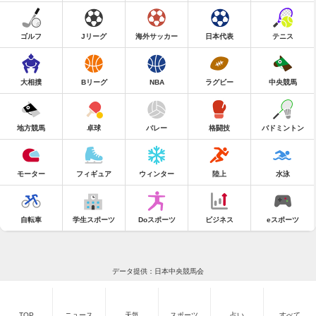
ゴルフ
Jリーグ
海外サッカー
日本代表
テニス
大相撲
Bリーグ
NBA
ラグビー
中央競馬
地方競馬
卓球
バレー
格闘技
バドミントン
モーター
フィギュア
ウィンター
陸上
水泳
自転車
学生スポーツ
Doスポーツ
ビジネス
eスポーツ
データ提供：日本中央競馬会
TOP
ニュース
天気
スポーツ
占い
すべて