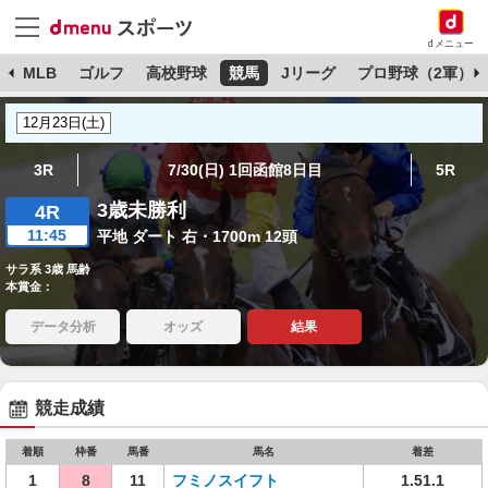
dメニュー
球
MLB
ゴルフ
高校野球
競馬
Jリーグ
プロ野球（2軍）
3R
7/30(日) 1回函館8日目
5R
3歳未勝利
4R
11:45
平地 ダート 右・1700m 12頭
サラ系 3歳 馬齢
本賞金：
データ分析
オッズ
結果
競走成績
着順
枠番
馬番
馬名
着差
1
8
11
フミノスイフト
1.51.1