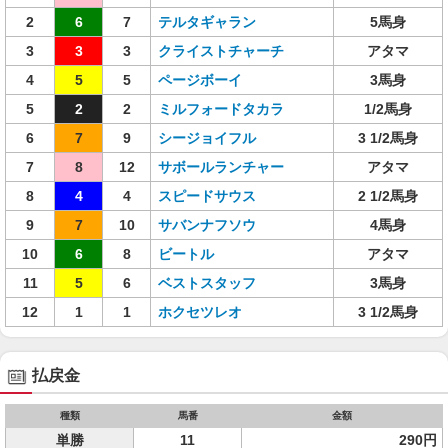
2
6
7
テルタギャラン
5馬身
3
3
3
クライストチャーチ
アタマ
4
5
5
ページボーイ
3馬身
5
2
2
ミルフォードタカラ
1/2馬身
6
7
9
シージョイフル
3 1/2馬身
7
8
12
サボールランチャー
アタマ
8
4
4
スピードサウス
2 1/2馬身
9
7
10
サバンナフソウ
4馬身
10
6
8
ビートル
アタマ
11
5
6
ベストスタッフ
3馬身
12
1
1
ホクセツレオ
3 1/2馬身
払戻金
種類
馬番
金額
単勝
11
290円