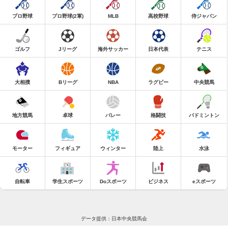
プロ野球
プロ野球(2軍)
MLB
高校野球
侍ジャパン
ゴルフ
Jリーグ
海外サッカー
日本代表
テニス
大相撲
Bリーグ
NBA
ラグビー
中央競馬
地方競馬
卓球
バレー
格闘技
バドミントン
モーター
フィギュア
ウィンター
陸上
水泳
自転車
学生スポーツ
Doスポーツ
ビジネス
eスポーツ
データ提供：日本中央競馬会