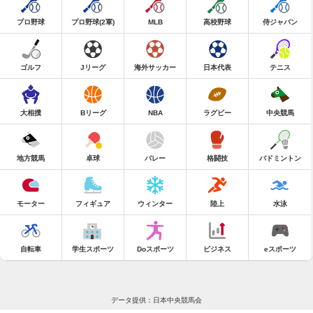
プロ野球
プロ野球(2軍)
MLB
高校野球
侍ジャパン
ゴルフ
Jリーグ
海外サッカー
日本代表
テニス
大相撲
Bリーグ
NBA
ラグビー
中央競馬
地方競馬
卓球
バレー
格闘技
バドミントン
モーター
フィギュア
ウィンター
陸上
水泳
自転車
学生スポーツ
Doスポーツ
ビジネス
eスポーツ
データ提供：日本中央競馬会