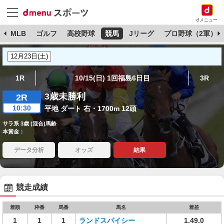
dメニュー
球
MLB
ゴルフ
高校野球
競馬
Jリーグ
プロ野球（2軍）
1R
10/15(日) 1回福島6日目
3R
3歳未勝利
2R
10:30
平地 ダート 右・1700m 12頭
サラ系 3歳 (混合)馬齢
本賞金：
データ分析
オッズ
結果
競走成績
着順
枠番
馬番
馬名
着差
1
1
1
ランドスパイシー
1.49.0