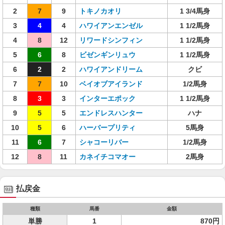
2
7
9
トキノカオリ
1 3/4馬身
3
4
4
ハワイアンエンゼル
1 1/2馬身
4
8
12
リワードシンフィン
1 1/2馬身
5
6
8
ビゼンギンリュウ
1 1/2馬身
6
2
2
ハワイアンドリーム
クビ
7
7
10
ベイオブアイランド
1/2馬身
8
3
3
インターエポック
1 1/2馬身
9
5
5
エンドレスハンター
ハナ
10
5
6
ハーバープリティ
5馬身
11
6
7
シャコーリバー
1/2馬身
12
8
11
カネイチコマオー
2馬身
払戻金
種類
馬番
金額
単勝
1
870円