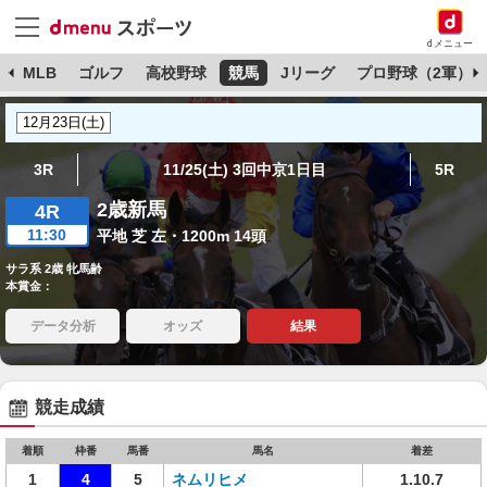
dメニュー
球
MLB
ゴルフ
高校野球
競馬
Jリーグ
プロ野球（2軍）
3R
11/25(土) 3回中京1日目
5R
2歳新馬
4R
11:30
平地 芝 左・1200m 14頭
サラ系 2歳 牝馬齢
本賞金：
データ分析
オッズ
結果
競走成績
着順
枠番
馬番
馬名
着差
1
4
5
ネムリヒメ
1.10.7