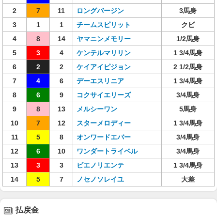
2
7
11
ロングバージン
3馬身
3
1
1
チームスピリット
クビ
4
8
14
ヤマニンメモリー
1/2馬身
5
3
4
ケンテルマリリン
1 3/4馬身
6
2
2
ケイアイピジョン
2 1/2馬身
7
4
6
デーエスリニア
1 3/4馬身
8
6
9
コクサイエリーズ
3/4馬身
9
8
13
メルシーワン
5馬身
10
7
12
スターメロディー
1 3/4馬身
11
5
8
オンワードエバー
3/4馬身
12
6
10
ワンダートライベル
3/4馬身
13
3
3
ビエノリエンテ
1 3/4馬身
14
5
7
ノセノソレイユ
大差
払戻金