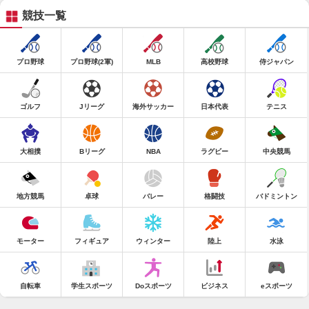
競技一覧
プロ野球
プロ野球(2軍)
MLB
高校野球
侍ジャパン
ゴルフ
Jリーグ
海外サッカー
日本代表
テニス
大相撲
Bリーグ
NBA
ラグビー
中央競馬
地方競馬
卓球
バレー
格闘技
バドミントン
モーター
フィギュア
ウィンター
陸上
水泳
自転車
学生スポーツ
Doスポーツ
ビジネス
eスポーツ