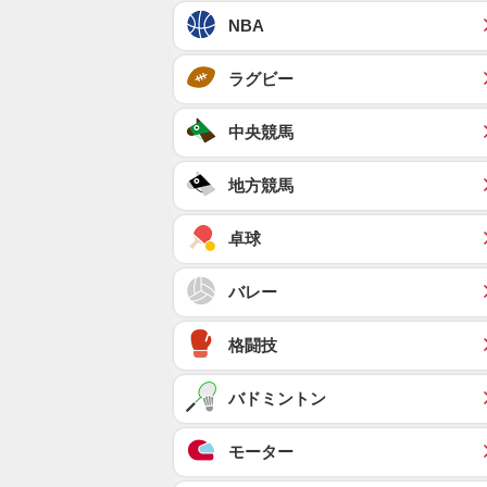
NBA
ラグビー
中央競馬
地方競馬
卓球
バレー
格闘技
バドミントン
モーター