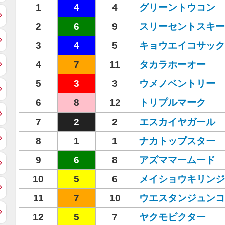
1
4
4
グリーントウコン
2
6
9
スリーセントスキー
3
4
5
キョウエイコサック
4
7
11
タカラホーオー
5
3
3
ウメノベントリー
6
8
12
トリプルマーク
7
2
2
エスカイヤガール
8
1
1
ナカトップスター
9
6
8
アズママームード
10
5
6
メイショウキリンジ
11
7
10
ウエスタンジュンコ
12
5
7
ヤクモビクター