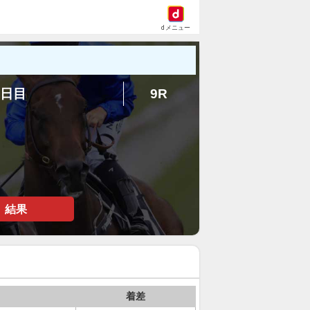
dメニュー
1日目
9R
結果
着差