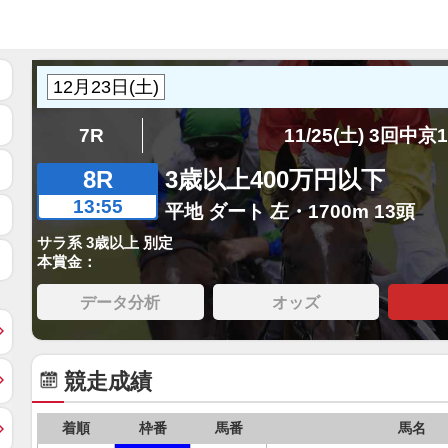
7R
11/25(土) 3回中京
8R
3歳以上400万円以下
13:55
平地 ダート 左・1700m 13頭
サラ系 3歳以上 別定
本賞金：
データ分析
オッズ
競走成績
着順
枠番
馬番
馬名