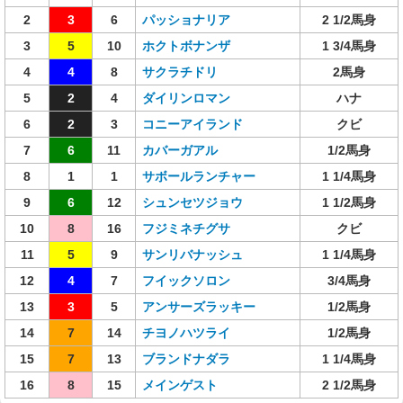
2
3
6
パッショナリア
2 1/2馬身
3
5
10
ホクトボナンザ
1 3/4馬身
4
4
8
サクラチドリ
2馬身
5
2
4
ダイリンロマン
ハナ
6
2
3
コニーアイランド
クビ
7
6
11
カバーガアル
1/2馬身
8
1
1
サボールランチャー
1 1/4馬身
9
6
12
シュンセツジョウ
1 1/2馬身
10
8
16
フジミネチグサ
クビ
11
5
9
サンリバナッシュ
1 1/4馬身
12
4
7
フイックソロン
3/4馬身
13
3
5
アンサーズラッキー
1/2馬身
14
7
14
チヨノハツライ
1/2馬身
15
7
13
ブランドナダラ
1 1/4馬身
16
8
15
メインゲスト
2 1/2馬身