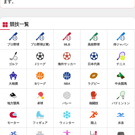
ます。
競技一覧
プロ野球
プロ野球(2軍)
MLB
高校野球
侍ジャパン
ゴルフ
Jリーグ
海外サッカー
日本代表
テニス
大相撲
Bリーグ
NBA
ラグビー
中央競馬
地方競馬
卓球
バレー
格闘技
バドミントン
モーター
フィギュア
ウィンター
陸上
水泳