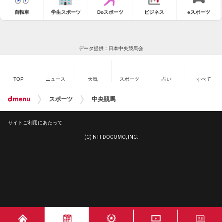
自転車
学生スポーツ
Doスポーツ
ビジネス
eスポーツ
データ提供：日本中央競馬会
TOP
ニュース
天気
スポーツ
占い
すべて
スポーツ
中央競馬
サイトご利用にあたって
(C) NTT DOCOMO, INC.