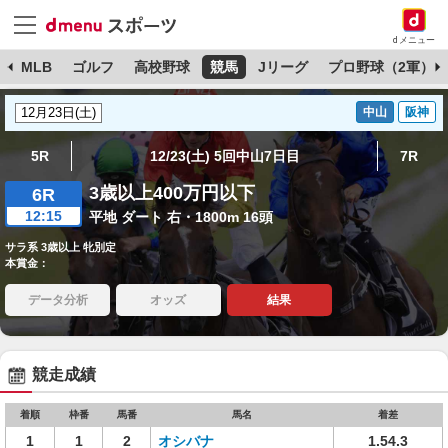
dメニュー
球
MLB
ゴルフ
高校野球
競馬
Jリーグ
プロ野球（2軍）
中山
阪神
5R
12/23(土) 5回中山7日目
7R
3歳以上400万円以下
6R
12:15
平地 ダート 右・1800m 16頭
サラ系 3歳以上 牝別定
本賞金：
データ分析
オッズ
結果
競走成績
着順
枠番
馬番
馬名
着差
1
1
2
オシバナ
1.54.3