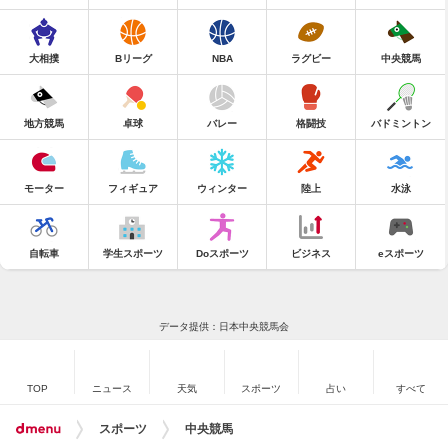
大相撲
Bリーグ
NBA
ラグビー
中央競馬
地方競馬
卓球
バレー
格闘技
バドミントン
モーター
フィギュア
ウィンター
陸上
水泳
自転車
学生スポーツ
Doスポーツ
ビジネス
eスポーツ
データ提供：日本中央競馬会
TOP
ニュース
天気
スポーツ
占い
すべて
スポーツ
中央競馬