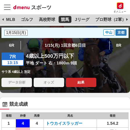
dメニュー
球
MLB
ゴルフ
高校野球
競馬
Jリーグ
プロ野球（2軍）
中山
京都
6R
1/15(月) 1回京都6日目
8R
4歳以上500万円以下
7R
13:15
平地 ダート 右・1800m 9頭
サラ系 4歳以上 別定
データ分析
オッズ
結果
競走成績
着順
枠番
馬番
馬名
着差
1
4
4
トウカイスラッガー
1.54.2