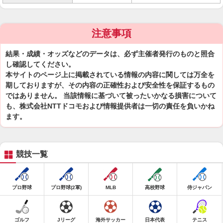
注意事項
結果・成績・オッズなどのデータは、必ず主催者発行のものと照合
し確認してください。
本サイトのページ上に掲載されている情報の内容に関しては万全を
期しておりますが、その内容の正確性および安全性を保証するもの
ではありません。 当該情報に基づいて被ったいかなる損害について
も、株式会社NTTドコモおよび情報提供者は一切の責任を負いかね
ます。
競技一覧
プロ野球
プロ野球(2軍)
MLB
高校野球
侍ジャパン
ゴルフ
Jリーグ
海外サッカー
日本代表
テニス