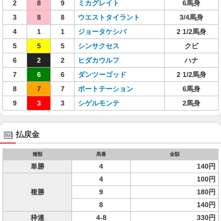
2
8
9
ミカグレイト
6馬身
3
8
8
ウエストタイラント
3/4馬身
4
1
1
ジョータケシバ
2 1/2馬身
5
5
5
シンサクセス
クビ
6
2
2
ヒダカウルフ
ハナ
7
6
6
ダンツーゴッド
2 1/2馬身
8
7
7
ポートテーション
6馬身
9
3
3
シゲルモンテ
2馬身
払戻金
種類
馬番
金額
単勝
4
140円
4
100円
複勝
9
180円
8
140円
枠連
4-8
330円