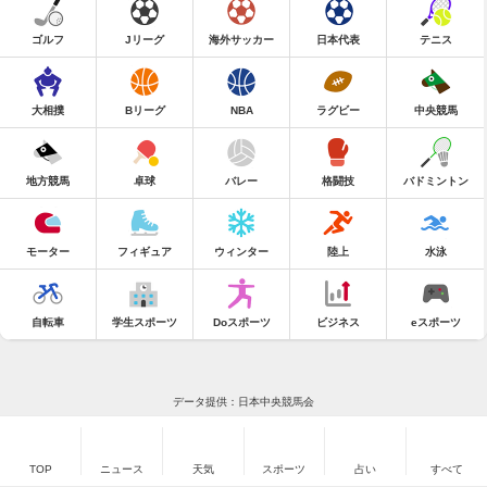
ゴルフ
Jリーグ
海外サッカー
日本代表
テニス
大相撲
Bリーグ
NBA
ラグビー
中央競馬
地方競馬
卓球
バレー
格闘技
バドミントン
モーター
フィギュア
ウィンター
陸上
水泳
自転車
学生スポーツ
Doスポーツ
ビジネス
eスポーツ
データ提供：日本中央競馬会
TOP
ニュース
天気
スポーツ
占い
すべて