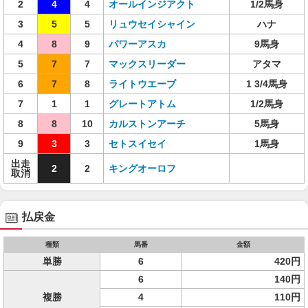
2
4
4
オールインジアクト
1/2馬身
3
5
5
リュウセイシャイン
ハナ
4
8
9
パワーアスカ
9馬身
5
7
7
マックスリーダー
アタマ
6
7
8
ライトウエーブ
1 3/4馬身
7
1
1
グレートアトム
1/2馬身
8
8
10
カルストンアーチ
5馬身
9
3
3
セトスイセイ
1馬身
出走
2
2
キングオーロフ
取消
払戻金
種類
馬番
金額
単勝
6
420円
6
140円
複勝
4
110円