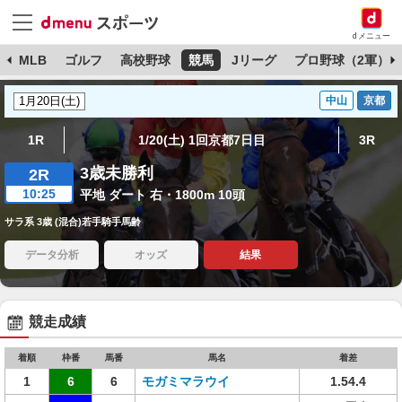
dメニュー
球
MLB
ゴルフ
高校野球
競馬
Jリーグ
プロ野球（2軍）
中山
京都
1R
1/20(土) 1回京都7日目
3R
3歳未勝利
2R
10:25
平地 ダート 右・1800m 10頭
サラ系 3歳 (混合)若手騎手馬齢
データ分析
オッズ
結果
競走成績
着順
枠番
馬番
馬名
着差
1
6
6
モガミマラウイ
1.54.4