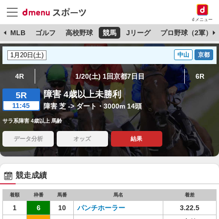
dメニュー
球
MLB
ゴルフ
高校野球
競馬
Jリーグ
プロ野球（2軍）
中山
京都
4R
1/20(土) 1回京都7日目
6R
障害 4歳以上未勝利
5R
11:45
障害 芝 -> ダート・3000m 14頭
サラ系障害 4歳以上 馬齢
データ分析
オッズ
結果
競走成績
着順
枠番
馬番
馬名
着差
1
6
10
パンチホーラー
3.22.5