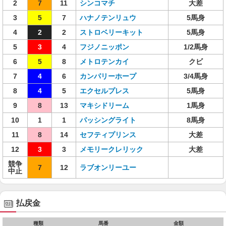
2
7
11
シンコマチ
大差
3
5
7
ハナノテンリュウ
5馬身
4
2
2
ストロベリーキット
5馬身
5
3
4
フジノニッポン
1/2馬身
6
5
8
メトロテンカイ
クビ
7
4
6
カンパリーホープ
3/4馬身
8
4
5
エクセルプレス
5馬身
9
8
13
マキシドリーム
1馬身
10
1
1
パッシングライト
8馬身
11
8
14
セフティプリンス
大差
12
3
3
メモリークレリック
大差
競争
7
12
ラブオンリーユー
中止
払戻金
種類
馬番
金額