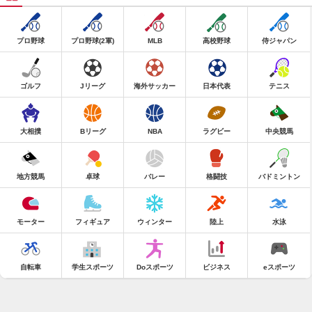
プロ野球
プロ野球(2軍)
MLB
高校野球
侍ジャパン
ゴルフ
Jリーグ
海外サッカー
日本代表
テニス
大相撲
Bリーグ
NBA
ラグビー
中央競馬
地方競馬
卓球
バレー
格闘技
バドミントン
モーター
フィギュア
ウィンター
陸上
水泳
自転車
学生スポーツ
Doスポーツ
ビジネス
eスポーツ