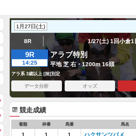
8R
1/27(土) 1回小倉
9R
アラブ特別
14:25
平地 芝 右・1200m 16頭
アラ系 3歳以上 [抽]別定
データ分析
オッズ
競走成績
着順
枠番
馬番
馬名
1
1
1
ハクサンツバメ