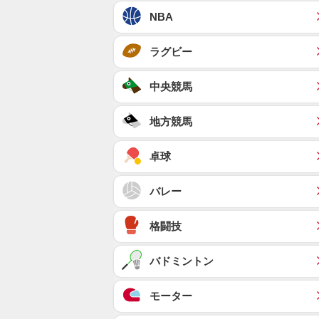
NBA
ラグビー
中央競馬
地方競馬
卓球
バレー
格闘技
バドミントン
モーター