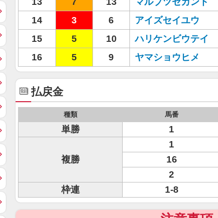
13
7
13
マルブツセカンド
14
3
6
アイズセイユウ
15
5
10
ハリケンビウテイ
16
5
9
ヤマショウヒメ
払戻金
種類
馬番
単勝
1
1
複勝
16
2
枠連
1-8