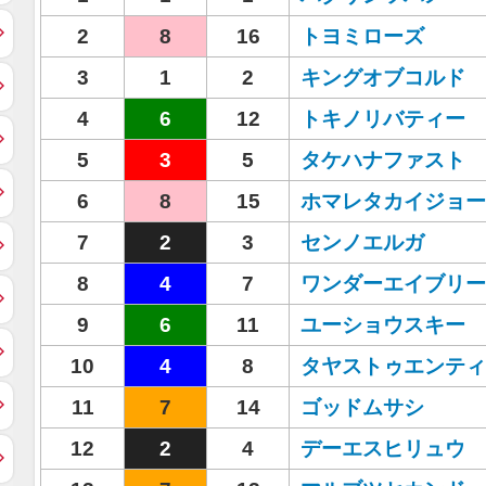
2
8
16
トヨミローズ
3
1
2
キングオブコルド
4
6
12
トキノリバティー
5
3
5
タケハナファスト
6
8
15
ホマレタカイジョー
7
2
3
センノエルガ
8
4
7
ワンダーエイブリー
9
6
11
ユーショウスキー
10
4
8
タヤストゥエンティ
11
7
14
ゴッドムサシ
12
2
4
デーエスヒリュウ