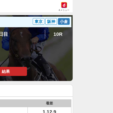
dメニュー
東京
阪神
小倉
1日目
10R
結果
着差
1.12.9