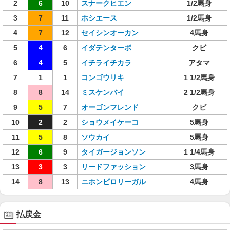
2
6
10
スナークヒエン
1/2馬身
3
7
11
ホシエース
1/2馬身
4
7
12
セイシンオーカン
4馬身
5
4
6
イダテンターボ
クビ
6
4
5
イチライチカラ
アタマ
7
1
1
コンゴウリキ
1 1/2馬身
8
8
14
ミスケンバイ
2 1/2馬身
9
5
7
オーゴンフレンド
クビ
10
2
2
ショウメイケーコ
5馬身
11
5
8
ソウカイ
5馬身
12
6
9
タイガージョンソン
1 1/4馬身
13
3
3
リードファッション
3馬身
14
8
13
ニホンピロリーガル
4馬身
払戻金