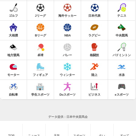
ゴルフ
Jリーグ
海外サッカー
日本代表
テニス
大相撲
Bリーグ
NBA
ラグビー
中央競馬
地方競馬
卓球
バレー
格闘技
バドミントン
モーター
フィギュア
ウィンター
陸上
水泳
自転車
学生スポーツ
Doスポーツ
ビジネス
eスポーツ
データ提供：日本中央競馬会
TOP
ニュース
天気
スポーツ
占い
すべて