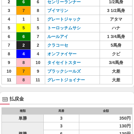
2
6
6
センリーランナー
1/2馬身
3
7
8
ブイマリン
3 1/2馬身
4
1
1
グレートジャック
アタマ
5
5
5
トーロッチムサシ
ハナ
6
6
7
ルールアイ
1 3/4馬身
7
2
2
クラコーセ
5馬身
8
4
4
オンファイヤー
クビ
9
8
10
タイセイトスター
3/4馬身
10
7
9
ブラックシールズ
大差
11
8
11
グレートジョイナー
大差
払戻金
種類
馬番
金額
単勝
3
350円
3
130円
複勝
6
130円