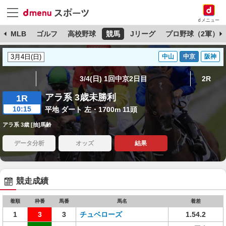
dメニュー
球
MLB
ゴルフ
高校野球
競馬
Jリーグ
プロ野球（2軍）
中山
中京
阪神
3/4(日) 1回中京2日目
2R
アラ系 3歳未勝利
1R
10:15
平地 ダート 左・1700m 11頭
アラ系 3歳 [抽]馬齢
データ分析
オッズ
結果
競走成績
着順
枠番
馬番
馬名
着差
1
3
3
チュベローズ
1.54.2