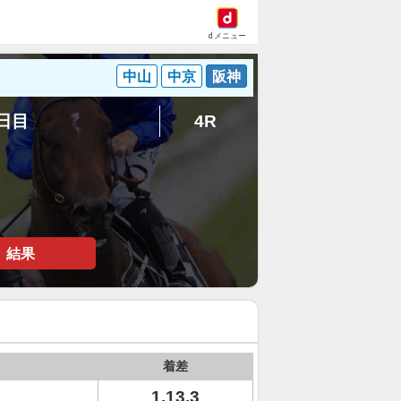
dメニュー
中山
中京
阪神
8日目
4R
結果
着差
1.13.3