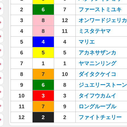
2
6
7
ファーストミユキ
3
8
12
オンワードジェリカ
4
8
11
ミスタテヤマ
5
4
4
マリエ
6
5
5
アカネサザンカ
7
1
1
ヤマニンリング
8
7
10
ダイタクケイコ
9
6
8
ジュエリーストーン
10
3
3
タイフウカムイ
11
7
9
ロングルーブル
12
2
2
ファイトチェリー