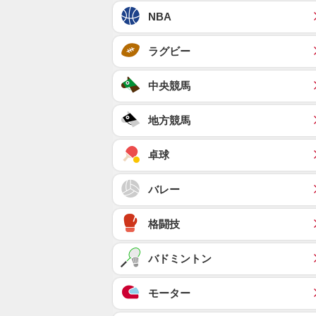
NBA
ラグビー
中央競馬
地方競馬
卓球
バレー
格闘技
バドミントン
モーター