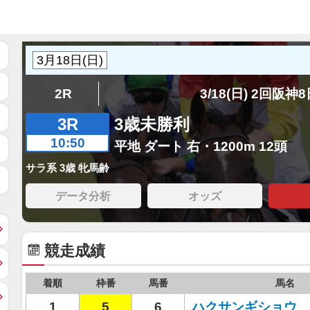
2R
3/18(日) 2回阪神
3R
3歳未勝利
10:50
平地 ダート 右・1200m 12頭
サラ系 3歳 牝馬齢
データ分析
オッズ
競走成績
着順
枠番
馬番
馬名
1
5
6
ハクサンギショウ