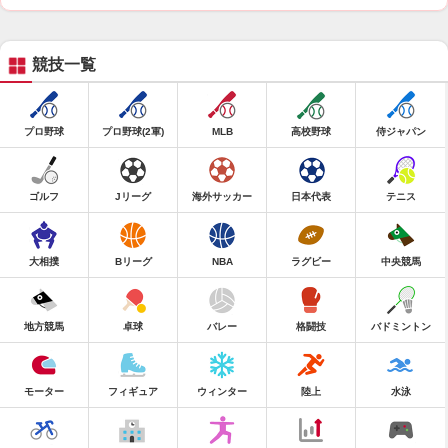
競技一覧
プロ野球
プロ野球(2軍)
MLB
高校野球
侍ジャパン
ゴルフ
Jリーグ
海外サッカー
日本代表
テニス
大相撲
Bリーグ
NBA
ラグビー
中央競馬
地方競馬
卓球
バレー
格闘技
バドミントン
モーター
フィギュア
ウィンター
陸上
水泳