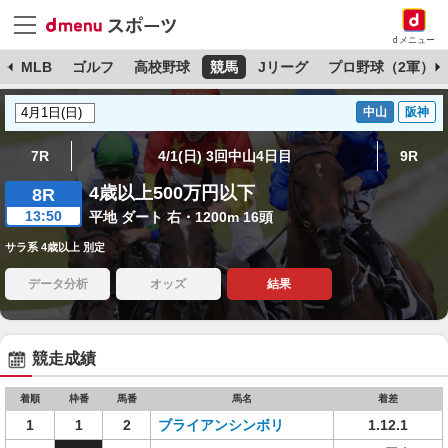
dメニュー
球
MLB
ゴルフ
高校野球
競馬
Jリーグ
プロ野球（2軍）
中山
阪神
7R
4/1(日) 3回中山4日目
9R
4歳以上500万円以下
8R
13:50
平地 ダート 右・1200m 16頭
サラ系 4歳以上 別定
データ分析
オッズ
結果
競走成績
着順
枠番
馬番
馬名
着差
1
1
2
ブライアンシンボリ
1.12.1