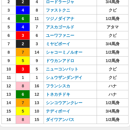
2
2
4
ロードラージャ
3/4馬身
3
4
8
ファストクニ
クビ
4
6
11
ツジノダイアナ
1/2馬身
5
4
7
アスカゴールド
アタマ
6
3
6
ユーワファニー
クビ
7
2
3
ミヤビボーイ
3/4馬身
8
7
14
シャコーミノルオー
1/2馬身
9
5
9
ドウカンアドロ
1/2馬身
10
3
5
ニューコンバット
クビ
11
1
1
シュウザンダンデイ
クビ
12
8
16
フランシスカ
ハナ
13
6
12
トネカチドキ
ハナ
14
7
13
シンコウアンクレー
1/2馬身
15
5
10
テディボーイ
3/4馬身
16
8
15
ダイワアンバス
1/2馬身