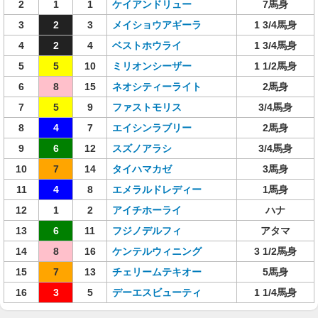
2
1
1
ケイアンドリュー
7馬身
3
2
3
メイショウアギーラ
1 3/4馬身
4
2
4
ベストホウライ
1 3/4馬身
5
5
10
ミリオンシーザー
1 1/2馬身
6
8
15
ネオシティーライト
2馬身
7
5
9
ファストモリス
3/4馬身
8
4
7
エイシンラブリー
2馬身
9
6
12
スズノアラシ
3/4馬身
10
7
14
タイハマカゼ
3馬身
11
4
8
エメラルドレディー
1馬身
12
1
2
アイチホーライ
ハナ
13
6
11
フジノデルフィ
アタマ
14
8
16
ケンテルウィニング
3 1/2馬身
15
7
13
チェリームテキオー
5馬身
16
3
5
デーエスビューティ
1 1/4馬身