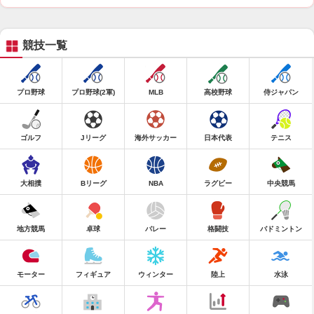
競技一覧
プロ野球
プロ野球(2軍)
MLB
高校野球
侍ジャパン
ゴルフ
Jリーグ
海外サッカー
日本代表
テニス
大相撲
Bリーグ
NBA
ラグビー
中央競馬
地方競馬
卓球
バレー
格闘技
バドミントン
モーター
フィギュア
ウィンター
陸上
水泳