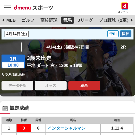
dメニュー
球
MLB
ゴルフ
高校野球
競馬
Jリーグ
プロ野球（2軍）
中山
阪神
4/14(土) 3回阪神7日目
2R
3歳未出走
1R
10:00
平地 ダート 右・1200m 16頭
サラ系 3歳 馬齢
データ分析
オッズ
結果
競走成績
着順
枠番
馬番
馬名
着差
1
3
6
インターシャルマン
1.11.4