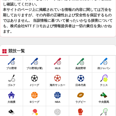
し確認してください。
本サイトのページ上に掲載されている情報の内容に関しては万全を
期しておりますが、その内容の正確性および安全性を保証するもの
ではありません。 当該情報に基づいて被ったいかなる損害について
も、株式会社NTTドコモおよび情報提供者は一切の責任を負いかね
ます。
競技一覧
プロ野球
プロ野球(2軍)
MLB
高校野球
侍ジャパン
ゴルフ
Jリーグ
海外サッカー
日本代表
テニス
大相撲
Bリーグ
NBA
ラグビー
中央競馬