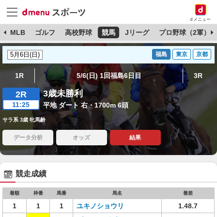
dメニュー
球
MLB
ゴルフ
高校野球
競馬
Jリーグ
プロ野球（2軍）
福島
東京
京都
1R
5/6(日) 1回福島6日目
3R
3歳未勝利
2R
11:25
平地 ダート 右・1700m 6頭
サラ系 3歳 牝馬齢
データ分析
オッズ
結果
競走成績
着順
枠番
馬番
馬名
着差
1
1
1
ユキノショウリ
1.48.7