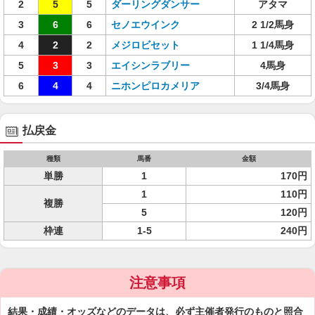
2
5
5
ダーリングダンサー
アタマ
3
6
6
セノエウインク
2 1/2馬身
4
2
2
メジロビセット
1 1/4馬身
5
3
3
エイシンラブリー
4馬身
6
4
4
ニホンピロカメリア
3/4馬身
払戻金
種類
馬番
金額
単勝
1
170円
1
110円
複勝
5
120円
枠連
1-5
240円
注意事項
結果・成績・オッズなどのデータは、必ず主催者発行のものと照合