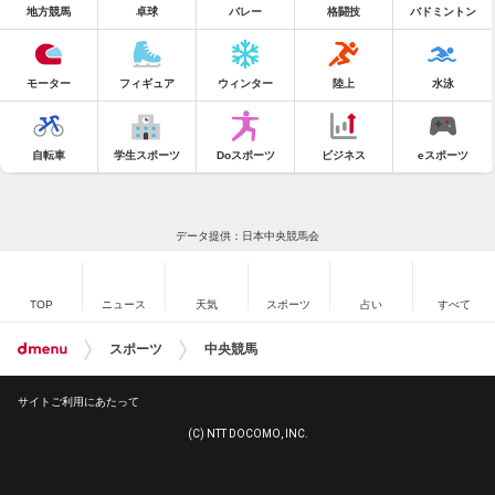
地方競馬
卓球
バレー
格闘技
バドミントン
モーター
フィギュア
ウィンター
陸上
水泳
自転車
学生スポーツ
Doスポーツ
ビジネス
eスポーツ
データ提供：日本中央競馬会
TOP
ニュース
天気
スポーツ
占い
すべて
スポーツ
中央競馬
サイトご利用にあたって
(C) NTT DOCOMO, INC.