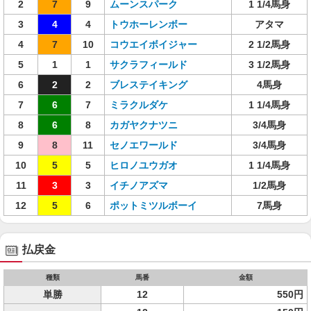
2
7
9
ムーンスパーク
1 1/4馬身
3
4
4
トウホーレンボー
アタマ
4
7
10
コウエイボイジャー
2 1/2馬身
5
1
1
サクラフィールド
3 1/2馬身
6
2
2
ブレステイキング
4馬身
7
6
7
ミラクルダケ
1 1/4馬身
8
6
8
カガヤクナツニ
3/4馬身
9
8
11
セノエワールド
3/4馬身
10
5
5
ヒロノユウガオ
1 1/4馬身
11
3
3
イチノアズマ
1/2馬身
12
5
6
ポットミツルボーイ
7馬身
払戻金
種類
馬番
金額
単勝
12
550円