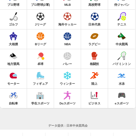
プロ野球
プロ野球(2軍)
MLB
高校野球
侍ジャパン
ゴルフ
Jリーグ
海外サッカー
日本代表
テニス
大相撲
Bリーグ
NBA
ラグビー
中央競馬
地方競馬
卓球
バレー
格闘技
バドミントン
モーター
フィギュア
ウィンター
陸上
水泳
自転車
学生スポーツ
Doスポーツ
ビジネス
eスポーツ
データ提供：日本中央競馬会