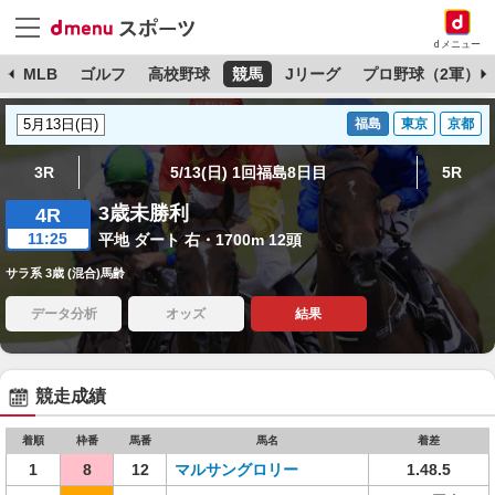
dメニュー
球
MLB
ゴルフ
高校野球
競馬
Jリーグ
プロ野球（2軍）
福島
東京
京都
3R
5/13(日) 1回福島8日目
5R
3歳未勝利
4R
11:25
平地 ダート 右・1700m 12頭
サラ系 3歳 (混合)馬齢
データ分析
オッズ
結果
競走成績
着順
枠番
馬番
馬名
着差
1
8
12
マルサングロリー
1.48.5