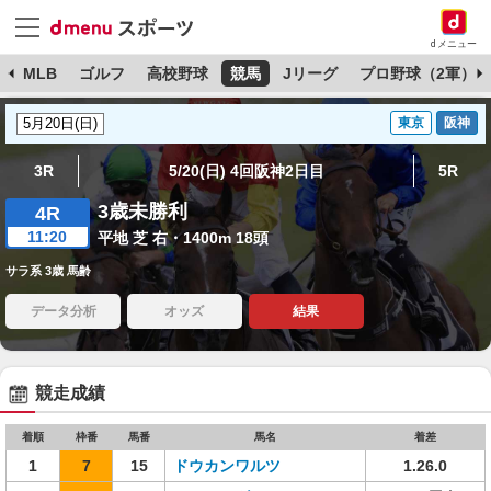
dメニュー
球
MLB
ゴルフ
高校野球
競馬
Jリーグ
プロ野球（2軍）
東京
阪神
3R
5/20(日) 4回阪神2日目
5R
3歳未勝利
4R
11:20
平地 芝 右・1400m 18頭
サラ系 3歳 馬齢
データ分析
オッズ
結果
競走成績
着順
枠番
馬番
馬名
着差
1
7
15
ドウカンワルツ
1.26.0