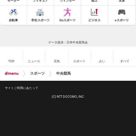
モーター
フィギュア
ウィンター
陸上
水泳
自転車
学生スポーツ
Doスポーツ
ビジネス
eスポーツ
データ提供：日本中央競馬会
TOP
ニュース
天気
スポーツ
占い
すべて
スポーツ
中央競馬
サイトご利用にあたって
(C) NTT DOCOMO, INC.