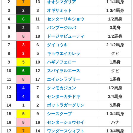
2
7
13
オオシマダリア
1 1/4馬身
3
2
3
オギサミット
1 3/4馬身
4
6
11
センターリキショウ
1/2馬身
5
2
4
バンブージルバ
3馬身
6
8
18
ドージマビューティ
1/2馬身
7
3
6
ダイコウキ
2 1/2馬身
8
3
5
キョウエイカレラ
クビ
9
5
10
ハギノフェロー
1馬身
10
6
12
スパイラルエース
クビ
11
8
17
エイシンラブリー
1馬身
12
4
7
タマモカジュン
1/2馬身
13
4
8
センターカチドキ
3/4馬身
14
1
2
ポットラガーグリン
5馬身
15
5
9
シースクープ
1 3/4馬身
16
8
16
センターショウセイ
ハナ
17
7
14
ワンダースウィフト
1 3/4馬身