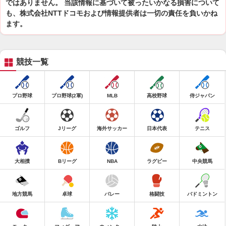
ではありません。 当該情報に基づいて被ったいかなる損害について
も、株式会社NTTドコモおよび情報提供者は一切の責任を負いかね
ます。
競技一覧
プロ野球
プロ野球(2軍)
MLB
高校野球
侍ジャパン
ゴルフ
Jリーグ
海外サッカー
日本代表
テニス
大相撲
Bリーグ
NBA
ラグビー
中央競馬
地方競馬
卓球
バレー
格闘技
バドミントン