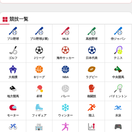
競技一覧
プロ野球
プロ野球(2軍)
MLB
高校野球
侍ジャパン
ゴルフ
Jリーグ
海外サッカー
日本代表
テニス
大相撲
Bリーグ
NBA
ラグビー
中央競馬
地方競馬
卓球
バレー
格闘技
バドミントン
モーター
フィギュア
ウィンター
陸上
水泳