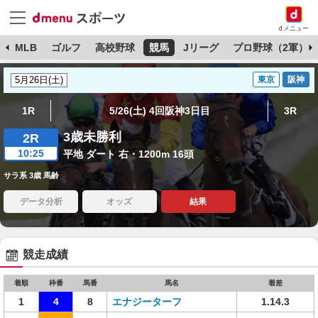
dメニュー
球
MLB
ゴルフ
高校野球
競馬
Jリーグ
プロ野球（2軍）
東京
阪神
1R
5/26(土) 4回阪神3日目
3R
3歳未勝利
2R
10:25
平地 ダート 右・1200m 16頭
サラ系 3歳 馬齢
データ分析
オッズ
結果
競走成績
着順
枠番
馬番
馬名
着差
1
4
8
エナジーターフ
1.14.3