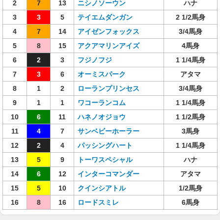
2
7
13
ニシノソーウン
ハナ
3
3
5
テイエムダンガン
2 1/2馬身
4
7
14
アイゼンフォックス
3/4馬身
5
8
15
アクアマリンアイズ
4馬身
6
2
3
フジノフジ
1 1/4馬身
7
3
6
オーミスパーク
アタマ
8
1
2
ローランプリンセス
3/4馬身
9
1
1
ワコーランコム
1 1/4馬身
10
6
11
ハネノオジョウ
1 1/2馬身
11
4
7
サンベビーホーラー
3馬身
12
2
4
パッシングハート
1 1/4馬身
13
5
9
トーワスペシャル
ハナ
14
6
12
インターコマンダー
アタマ
15
5
10
クインシアトル
1/2馬身
16
8
16
ロードスミレ
6馬身