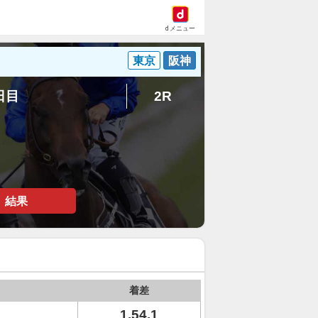
dメニュー
東京
阪神
5日目
2R
結果
着差
1.54.1