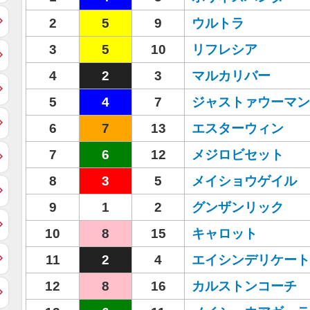
2
5
9
ウルトラ
3
5
10
リフレシア
4
2
3
マルカリバー
5
4
7
ジャストァウーマン
6
7
13
エスターウィン
7
6
12
メジロビセット
8
3
5
メイショウゲイル
9
1
2
グンザンリック
10
8
15
キャロット
11
2
4
エイシンデリケート
12
8
16
カルストンコーチ