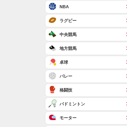
NBA
ラグビー
中央競馬
地方競馬
卓球
バレー
格闘技
バドミントン
モーター