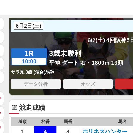
6/2(土) 4回阪神
1R
3歳未勝利
10:00
平地 ダート 右・1800m 16頭
サラ系 3歳 (混合)馬齢
データ分析
オッズ
競走成績
着順
枠番
馬番
馬名
1
4
8
ホリネスハンター