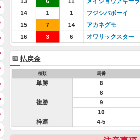
13
6
11
メイショウアギーラ
14
1
1
フジシバボーイ
15
7
14
アカネグモ
16
3
6
オワリックスター
払戻金
種類
馬番
単勝
8
8
複勝
9
10
枠連
4-5