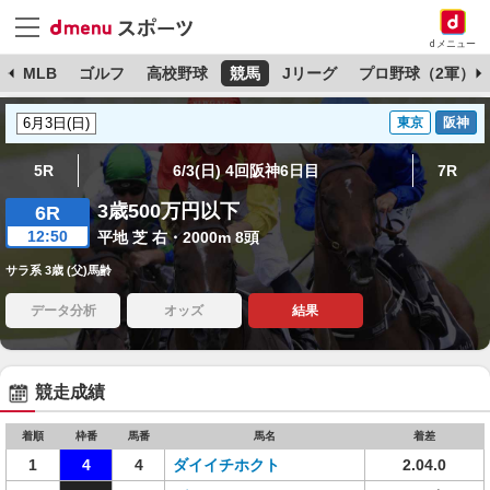
dメニュー
球
MLB
ゴルフ
高校野球
競馬
Jリーグ
プロ野球（2軍）
東京
阪神
5R
6/3(日) 4回阪神6日目
7R
3歳500万円以下
6R
12:50
平地 芝 右・2000m 8頭
サラ系 3歳 (父)馬齢
データ分析
オッズ
結果
競走成績
着順
枠番
馬番
馬名
着差
1
4
4
ダイイチホクト
2.04.0