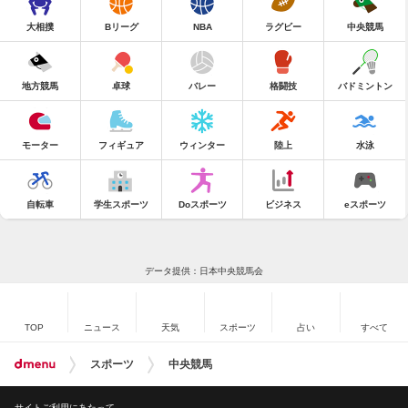
大相撲
Bリーグ
NBA
ラグビー
中央競馬
地方競馬
卓球
バレー
格闘技
バドミントン
モーター
フィギュア
ウィンター
陸上
水泳
自転車
学生スポーツ
Doスポーツ
ビジネス
eスポーツ
データ提供：日本中央競馬会
TOP
ニュース
天気
スポーツ
占い
すべて
スポーツ
中央競馬
サイトご利用にあたって