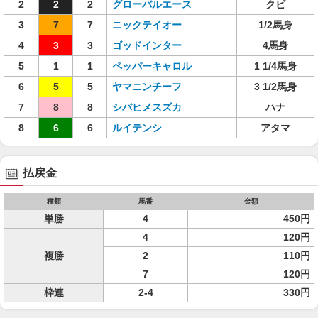
2
2
2
グローバルエース
クビ
3
7
7
ニックテイオー
1/2馬身
4
3
3
ゴッドインター
4馬身
5
1
1
ペッパーキャロル
1 1/4馬身
6
5
5
ヤマニンチーフ
3 1/2馬身
7
8
8
シバヒメスズカ
ハナ
8
6
6
ルイテンシ
アタマ
払戻金
種類
馬番
金額
単勝
4
450円
4
120円
複勝
2
110円
7
120円
枠連
2-4
330円