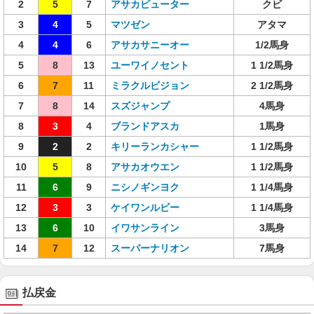
2
5
7
アサカピューター
クビ
3
4
5
マツゼン
アタマ
4
4
6
アサカサニーオー
1/2馬身
5
8
13
ユーワイノセント
1 1/2馬身
6
7
11
ミラクルビジョン
2 1/2馬身
7
8
14
スズジャンプ
4馬身
8
3
4
ブランドアスカ
1馬身
9
2
2
キリーランカシャー
1 1/2馬身
10
5
8
アサカオウエン
1 1/2馬身
11
6
9
ニシノギンヨク
1 1/4馬身
12
3
3
ケイワンルビー
1 1/4馬身
13
6
10
イワサンライン
3馬身
14
7
12
スーパーナリオン
7馬身
払戻金