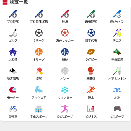
競技一覧
プロ野球
プロ野球(2軍)
MLB
高校野球
侍ジャパン
ゴルフ
Jリーグ
海外サッカー
日本代表
テニス
大相撲
Bリーグ
NBA
ラグビー
中央競馬
地方競馬
卓球
バレー
格闘技
バドミントン
モーター
フィギュア
ウィンター
陸上
水泳
自転車
学生スポーツ
Doスポーツ
ビジネス
eスポーツ