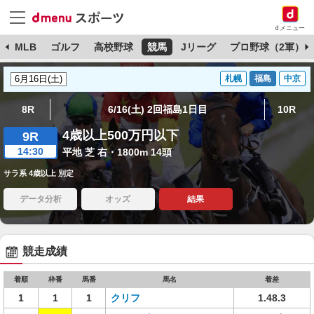
dメニュー
球
MLB
ゴルフ
高校野球
競馬
Jリーグ
プロ野球（2軍）
札幌
福島
中京
8R
6/16(土) 2回福島1日目
10R
4歳以上500万円以下
9R
14:30
平地 芝 右・1800m 14頭
サラ系 4歳以上 別定
データ分析
オッズ
結果
競走成績
着順
枠番
馬番
馬名
着差
1
1
1
クリフ
1.48.3